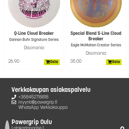
Q-Line Cloud Breaker
Special Blend S-Line Cloud
Breaker
Gannon Buhr Signature Series
Eagle McMahon Creator Series
Discmania
Discmania
26.90
35.00
Osta
Osta
Verkkokaupan asiakaspalvelu
+358452718818
myynti@powergrip.fi
WhatsApp Verkkokauppa
Powergrip Oulu
Latokartanontie 1