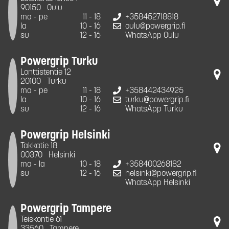
90150
Oulu
ma - pe
11 - 18
+358452718818
la
10 - 16
oulu@powergrip.fi
su
12 - 16
WhatsApp Oulu
Powergrip Turku
Lonttistentie 12
20100
Turku
ma - pe
11 - 18
+358442434925
la
10 - 16
turku@powergrip.fi
su
12 - 16
WhatsApp Turku
Powergrip Helsinki
Takkatie 18
00370
Helsinki
ma - la
10 - 18
+358400268182
su
12 - 16
helsinki@powergrip.fi
WhatsApp Helsinki
Powergrip Tampere
Teiskontie 61
33560
Tampere