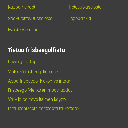
Kaupan ehdot
Tietosuojaseloste
Saavutettavuusseloste
Logopankki
Evästeasetukset
Tietoa frisbeegolfista
Powergrip Blog
Vinkkejä frisbeegolfaajalle
Apua frisbeegolfkiekon valintaan
Frisbeegolfkiekkojen muovilaadut
Väri- ja painovalitsimen käyttö
Mitä TechDiscin heittodata tarkoittaa?