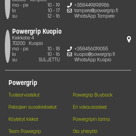
ma - pe
10 - 19
+358449898986
la
10 - 17
tampere@powergrip.fi
su
12 - 16
WhatsApp Tampere
Powergrip Kuopio
Kiekkotie 4
70200
Kuopio
ma - pe
10 - 18
+358456019055
la
10 - 16
kuopio@powergrip.fi
su
SULJETTU
WhatsApp Kuopio
Powergrip
Tuotearvostelut
Powergrip Buyback
Pelaajien suosikkikiekot
Eri vakausasteet
Käytetyt kiekot
Powergripin tarina
Team Powergrip
Ota yhteyttä