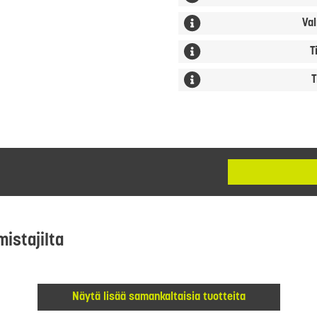
Val
T
T
mistajilta
Näytä lisää samankaltaisia tuotteita