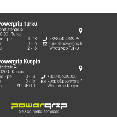
Powergrip Turku
onttistentie 12
0100
Turku
a - pe
11 - 18
+358442434925
a
10 - 16
turku@powergrip.fi
u
12 - 16
WhatsApp Turku
Powergrip Kuopio
iekkotie 4
0200
Kuopio
a - pe
10 - 18
+358456019055
a
10 - 16
kuopio@powergrip.fi
u
SULJETTU
WhatsApp Kuopio
Seuraa meitä somessa