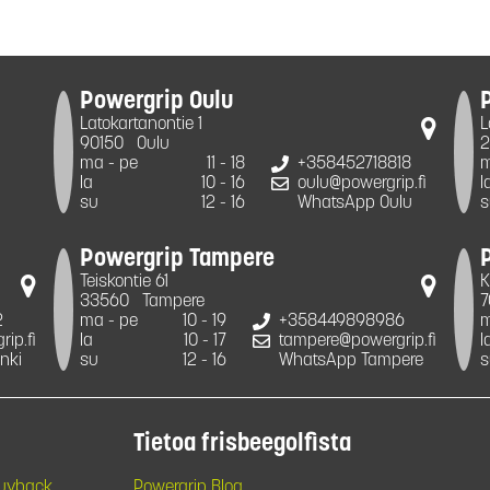
Powergrip Oulu
Latokartanontie 1
L
90150
Oulu
2
ma - pe
11 - 18
+358452718818
m
la
10 - 16
oulu@powergrip.fi
l
su
12 - 16
WhatsApp Oulu
s
Powergrip Tampere
Teiskontie 61
K
33560
Tampere
7
2
ma - pe
10 - 19
+358449898986
m
ip.fi
la
10 - 17
tampere@powergrip.fi
l
nki
su
12 - 16
WhatsApp Tampere
s
Tietoa frisbeegolfista
Buyback
Powergrip Blog