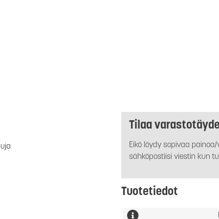
Tilaa varastotäyd
Eikö löydy sopivaa painoa/v
luja
sähköpostiisi viestin kun tu
Tuotetiedot