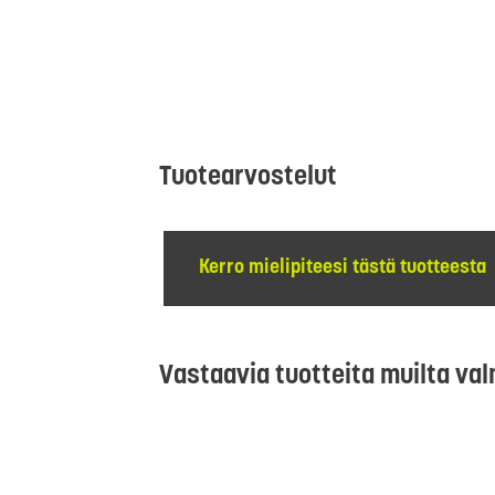
Tuotearvostelut
Kerro mielipiteesi tästä tuotteesta
Vastaavia tuotteita muilta val