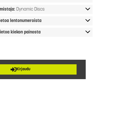
mistaja:
Dynamic Discs
ietoa lentonumeroista
ietoa kiekon painosta
Kirjaudu