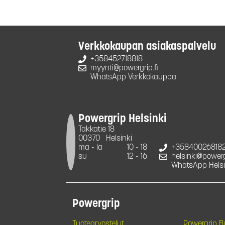
Verkkokaupan asiakaspalvelu
+358452718818
myynti@powergrip.fi
WhatsApp Verkkokauppa
Powergrip Helsinki
Takkatie 18
00370
Helsinki
ma - la
10 - 18
+35840026818
su
12 - 16
helsinki@powergr
WhatsApp Helsi
Powergrip
Tuotearvostelut
Powergrip 