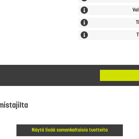
Val
T
T
mistajilta
Näytä lisää samankaltaisia tuotteita