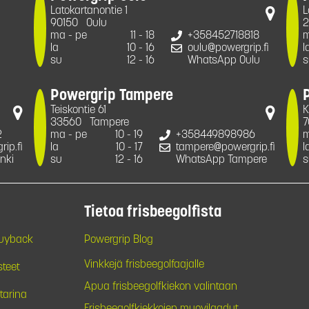
Latokartanontie 1
L
90150
Oulu
2
ma - pe
11 - 18
+358452718818
m
la
10 - 16
oulu@powergrip.fi
l
su
12 - 16
WhatsApp Oulu
s
Powergrip Tampere
Teiskontie 61
K
33560
Tampere
7
2
ma - pe
10 - 19
+358449898986
m
ip.fi
la
10 - 17
tampere@powergrip.fi
l
nki
su
12 - 16
WhatsApp Tampere
s
Tietoa frisbeegolfista
Buyback
Powergrip Blog
Vinkkejä frisbeegolfaajalle
steet
Apua frisbeegolfkiekon valintaan
tarina