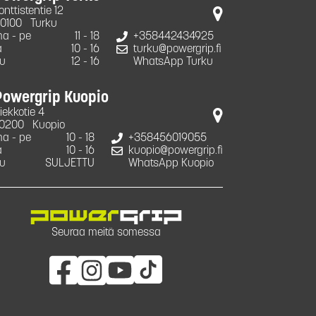
onttistentie 12
0100
Turku
a - pe
11 - 18
+358442434925
a
10 - 16
turku@powergrip.fi
u
12 - 16
WhatsApp Turku
Powergrip Kuopio
iekkotie 4
0200
Kuopio
a - pe
10 - 18
+358456019055
a
10 - 16
kuopio@powergrip.fi
u
SULJETTU
WhatsApp Kuopio
Seuraa meitä somessa