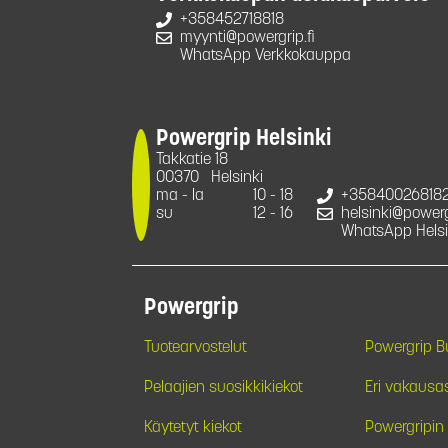
+358452718818
myynti@powergrip.fi
WhatsApp Verkkokauppa
Powergrip Helsinki
Takkatie 18
00370
Helsinki
ma - la
10 - 18
+35840026818
su
12 - 16
helsinki@powergr
WhatsApp Helsi
Powergrip
Tuotearvostelut
Powergrip 
Pelaajien suosikkikiekot
Eri vakausa
Käytetyt kiekot
Powergripin 