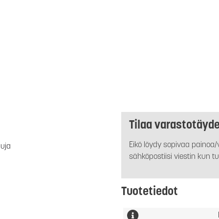
Tilaa varastotäyd
Eikö löydy sopivaa painoa/v
luja
sähköpostiisi viestin kun tu
Tuotetiedot