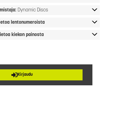
mistaja:
Dynamic Discs
ietoa lentonumeroista
ietoa kiekon painosta
Kirjaudu