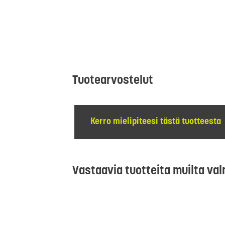
Tuotearvostelut
Kerro mielipiteesi tästä tuotteesta
Vastaavia tuotteita muilta val