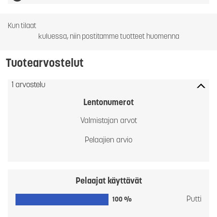
Kun tilaat
kuluessa, niin postitamme tuotteet huomenna
Tuotearvostelut
1 arvostelu
Lentonumerot
Valmistajan arvot
Pelaajien arvio
Pelaajat käyttävät
Putti
100 %