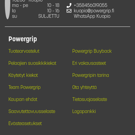
70200
Kuopio
ma - pe
10 - 18
+358456019055
la
10 - 16
kuopio@powergrip.fi
su
SULJETTU
WhatsApp Kuopio
Powergrip
Tuotearvostelut
Powergrip Buyback
Pelaajien suosikkikiekot
Eri vakausasteet
Käytetyt kiekot
Powergripin tarina
Team Powergrip
Ota yhteyttä
Kaupan ehdot
Tietosuojaseloste
Saavutettavuusseloste
Logopankki
Evästeasetukset