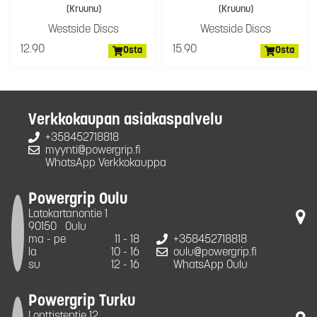
(Kruunu)
(Kruunu)
Westside Discs
Westside Discs
12.90
15.90
Osta
Osta
Verkkokaupan asiakaspalvelu
+358452718818
myynti@powergrip.fi
WhatsApp Verkkokauppa
Powergrip Oulu
Latokartanontie 1
90150
Oulu
ma - pe
11 - 18
+358452718818
la
10 - 16
oulu@powergrip.fi
su
12 - 16
WhatsApp Oulu
Powergrip Turku
Lonttistentie 12