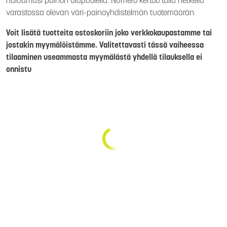
haluamasi painon alapuolella. Numero kertoo tällä hetkellä
varastossa olevan väri-painoyhdistelmän tuotemäärän.
Voit lisätä tuotteita ostoskoriin joko verkkokaupastamme tai
jostakin myymälöistämme. Valitettavasti tässä vaiheessa
tilaaminen useammasta myymälästä yhdellä tilauksella ei
onnistu