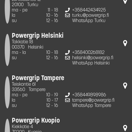
20100
Turku
ma - pe
11 - 18
+358442434925
la
10 - 16
turku@powergrip.fi
su
12 - 16
WhatsApp Turku
Powergrip Helsinki
Takkatie 18
00370
Helsinki
ma - la
10 - 18
+358400268182
su
12 - 16
helsinki@powergrip.fi
WhatsApp Helsinki
Powergrip Tampere
Teiskontie 61
33560
Tampere
ma - pe
10 - 19
+358449898986
la
10 - 17
tampere@powergrip.fi
su
12 - 16
WhatsApp Tampere
Powergrip Kuopio
Kiekkotie 4