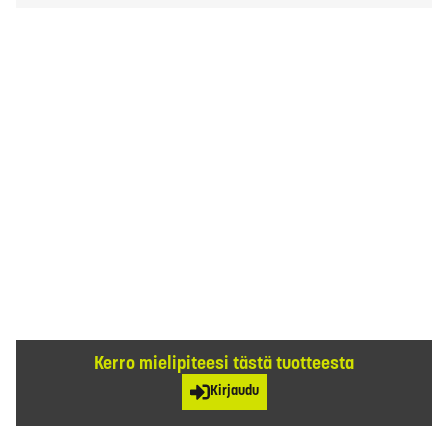
Kerro mielipiteesi tästä tuotteesta
Kirjaudu