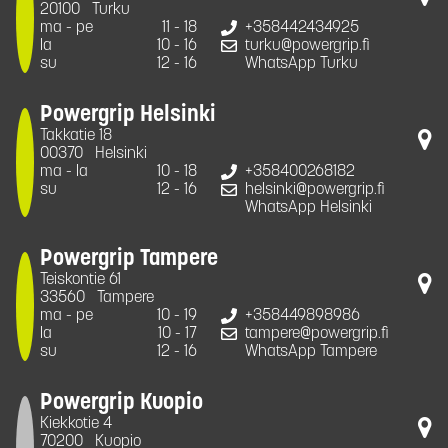
20100
Turku
ma - pe
11 - 18
+358442434925
la
10 - 16
turku@powergrip.fi
su
12 - 16
WhatsApp Turku
Powergrip Helsinki
Takkatie 18
00370
Helsinki
ma - la
10 - 18
+358400268182
su
12 - 16
helsinki@powergrip.fi
WhatsApp Helsinki
Powergrip Tampere
Teiskontie 61
33560
Tampere
ma - pe
10 - 19
+358449898986
la
10 - 17
tampere@powergrip.fi
su
12 - 16
WhatsApp Tampere
Powergrip Kuopio
Kiekkotie 4
70200
Kuopio