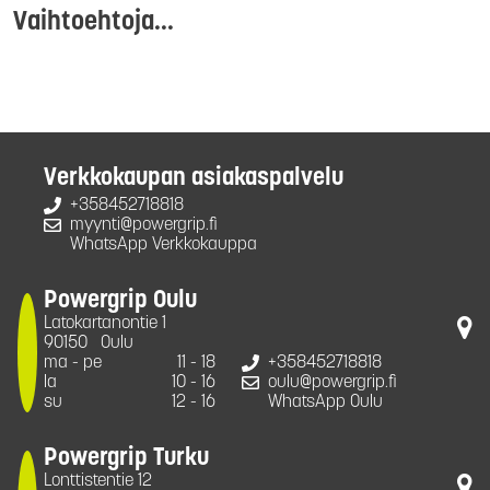
Vaihtoehtoja...
Verkkokaupan asiakaspalvelu
+358452718818
myynti@powergrip.fi
WhatsApp Verkkokauppa
Powergrip Oulu
Latokartanontie 1
90150
Oulu
ma - pe
11 - 18
+358452718818
la
10 - 16
oulu@powergrip.fi
su
12 - 16
WhatsApp Oulu
Powergrip Turku
Lonttistentie 12