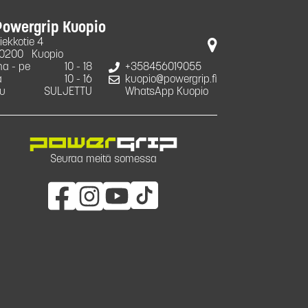
Powergrip Kuopio
iekkotie 4
0200
Kuopio
a - pe
10 - 18
+358456019055
a
10 - 16
kuopio@powergrip.fi
u
SULJETTU
WhatsApp Kuopio
Seuraa meitä somessa