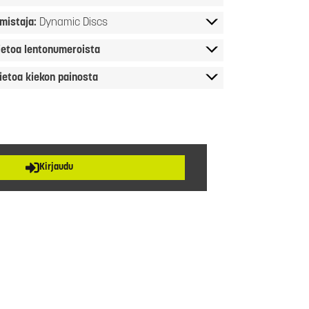
mistaja:
Dynamic Discs
ietoa lentonumeroista
ietoa kiekon painosta
Kirjaudu