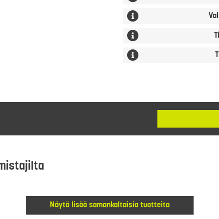
Val
T
T
mistajilta
Näytä lisää samankaltaisia tuotteita