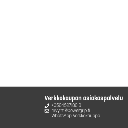
Verkkokaupan asiakaspalvelu
+358452718818
myynti@powergrip.fi
WhatsApp Verkkokauppa