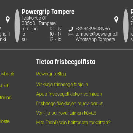
Powergrip Tampere
Teiskontie 61
K
33560
Tampere
7
2
ma - pe
10 - 19
+358449898986
m
ip.fi
la
10 - 17
tampere@powergrip.fi
l
nki
su
12 - 16
WhatsApp Tampere
s
Tietoa frisbeegolfista
Buyback
Powergrip Blog
Vinkkejä frisbeegolfaajalle
steet
Apua frisbeegolfkiekon valintaan
tarina
Frisbeegolfkiekkojen muovilaadut
Väri- ja painovalitsimen käyttö
loste
Mitä TechDiscin heittodata tarkoittaa?