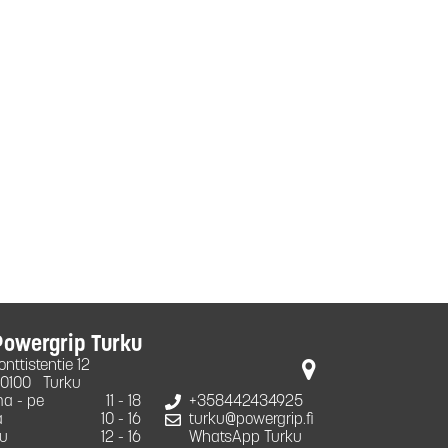
Powergrip Turku
onttistentie 12
0100
Turku
a - pe
11 - 18
+358442434925
a
10 - 16
turku@powergrip.fi
u
12 - 16
WhatsApp Turku