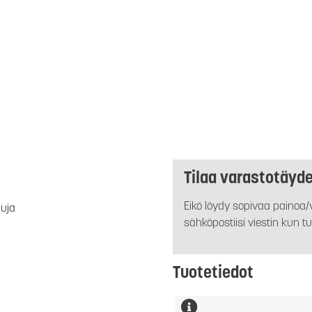
Tilaa varastotäyd
Eikö löydy sopivaa painoa/v
luja
sähköpostiisi viestin kun tu
Tuotetiedot