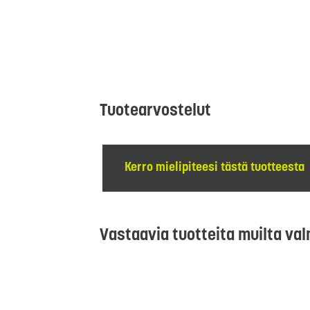
Tuotearvostelut
Kerro mielipiteesi tästä tuotteesta
Vastaavia tuotteita muilta val