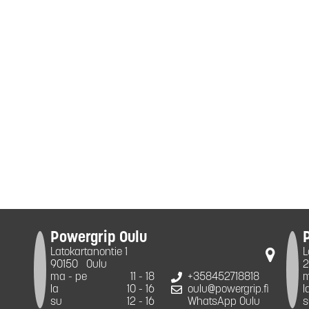
Powergrip Oulu
Latokartanontie 1
L
90150
Oulu
2
ma - pe
11 - 18
+358452718818
m
la
10 - 16
oulu@powergrip.fi
l
su
12 - 16
WhatsApp Oulu
s