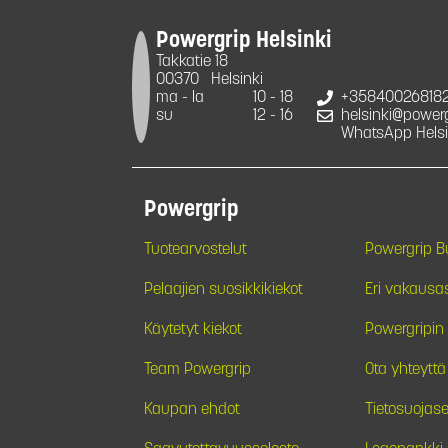
Powergrip Helsinki
Takkatie 18
00370
Helsinki
ma - la
10 - 18
+35840026818
su
12 - 16
helsinki@powergr
WhatsApp Helsi
Powergrip
Tuotearvostelut
Powergrip 
Pelaajien suosikkikiekot
Eri vakausa
Käytetyt kiekot
Powergripin 
Team Powergrip
Ota yhteyttä
Kaupan ehdot
Tietosuojase