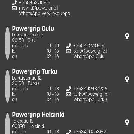
+358452718818
myynti@powergrip.fi
WhatsApp Verkkokauppa
Powergrip Oulu
Latokartanontie 1
90150
Oulu
ma - pe
11 - 18
+358452718818
la
10 - 16
oulu@powergrip.fi
su
12 - 16
WhatsApp Oulu
Powergrip Turku
Lonttistentie 12
20100
Turku
ma - pe
11 - 18
+358442434925
la
10 - 16
turku@powergrip.fi
su
12 - 16
WhatsApp Turku
Powergrip Helsinki
Takkatie 18
00370
Helsinki
ma - la
10 - 18
+358400268182