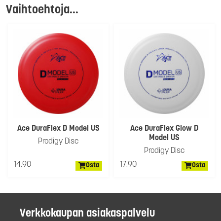
Vaihtoehtoja...
Ace DuraFlex D Model US
Ace DuraFlex Glow D
Model US
Prodigy Disc
Prodigy Disc
14.90
17.90
Osta
Osta
Verkkokaupan asiakaspalvelu