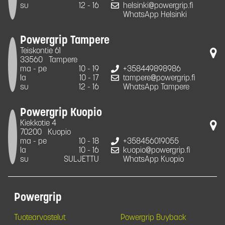
su
12 - 16
helsinki@powergrip.fi
WhatsApp Helsinki
Powergrip Tampere
Teiskontie 61
33560
Tampere
ma - pe
10 - 19
+358449898986
la
10 - 17
tampere@powergrip.fi
su
12 - 16
WhatsApp Tampere
Powergrip Kuopio
Kiekkotie 4
70200
Kuopio
ma - pe
10 - 18
+358456019055
la
10 - 16
kuopio@powergrip.fi
su
SULJETTU
WhatsApp Kuopio
Powergrip
Tuotearvostelut
Powergrip Buyback