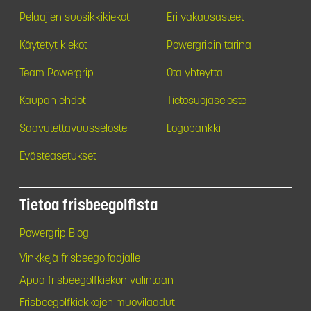
Pelaajien suosikkikiekot
Eri vakausasteet
Käytetyt kiekot
Powergripin tarina
Team Powergrip
Ota yhteyttä
Kaupan ehdot
Tietosuojaseloste
Saavutettavuusseloste
Logopankki
Evästeasetukset
Tietoa frisbeegolfista
Powergrip Blog
Vinkkejä frisbeegolfaajalle
Apua frisbeegolfkiekon valintaan
Frisbeegolfkiekkojen muovilaadut