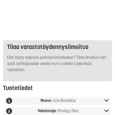
Tilaa varastotäydennysilmoitus
Eikö löydy sopivaa painoa/väriä/kokoa? Tilaa ilmoitus niin
saat sähköpostiisi viestin kun tuotetta tulee lisää
varastoon.
Tuotetiedot
Muovi:
Ace BaseGrip
Valmistaja:
Prodigy Disc