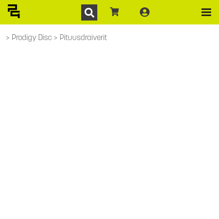
Prodigy Disc
Pituusdraiverit