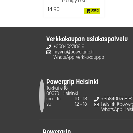
Prodigy Disc
14.90
Osta
Verkkokaupan asiakaspalvelu
+358452718818
myynti@powergrip.fi
WhatsApp Verkkokauppa
Powergrip Helsinki
Takkatie 18
00370
Helsinki
ma - la
10 - 18
+35840026818
su
12 - 16
helsinki@powergr
WhatsApp Helsi
Powergrip