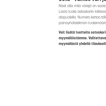
Näet alta mitä värejä on saat
Lisää tuote ostoskoriin klikk
alapuolella. Numero kertoo täl
painoyhdistelmän tuotemäär
Voit lisätä tuotteita ostosko
myymälöistämme. Valitettava
myymälästä yhdellä tilauksell