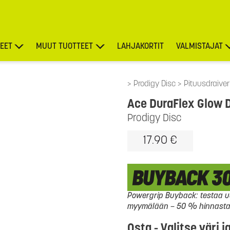
EET
MUUT TUOTTEET
LAHJAKORTIT
VALMISTAJAT
TARJOUKSET
Prodigy Disc
Pituusdraiver
Ace DuraFlex Glow 
Prodigy Disc
17.90 €
Powergrip Buyback: testaa uu
myymälään – 50 % hinnasta l
Osta - Valitse väri j