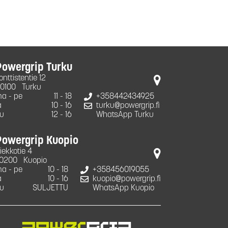
Powergrip Turku
onttistentie 12
0100
Turku
a - pe
11 - 18
+358442434925
a
10 - 16
turku@powergrip.fi
u
12 - 16
WhatsApp Turku
Powergrip Kuopio
iekkotie 4
0200
Kuopio
a - pe
10 - 18
+358456019055
a
10 - 16
kuopio@powergrip.fi
u
SULJETTU
WhatsApp Kuopio