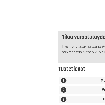
Tilaa varastotäyd
Eikö löydy sopivaa painoa/v
sähköpostiisi viestin kun tu
Tuotetiedot
Mu
V
T