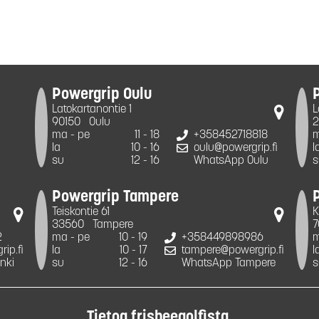
Powergrip Oulu
Latokartanontie 1
L
90150
Oulu
2
ma - pe
11 - 18
+358452718818
m
la
10 - 16
oulu@powergrip.fi
l
su
12 - 16
WhatsApp Oulu
s
Powergrip Tampere
Teiskontie 61
K
33560
Tampere
7
2
ma - pe
10 - 19
+358449898986
m
ip.fi
la
10 - 17
tampere@powergrip.fi
l
nki
su
12 - 16
WhatsApp Tampere
s
Tietoa frisbeegolfista