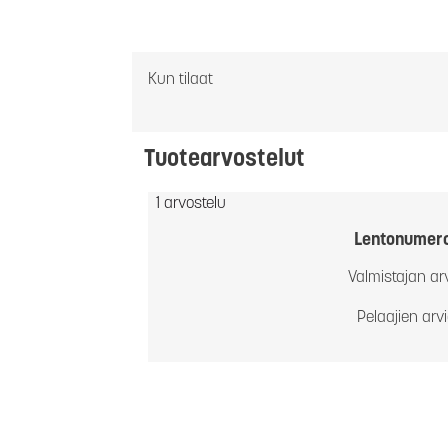
Kun tilaat
Tuotearvostelut
1 arvostelu
Lentonumer
Valmistajan ar
Pelaajien arv