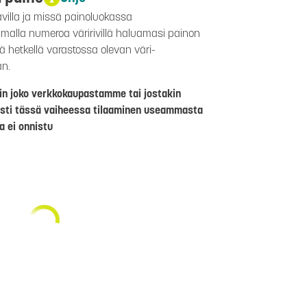
avilla ja missä painoluokassa
aamalla numeroa väririvillä haluamasi painon
lä hetkellä varastossa olevan väri-
än.
riin joko verkkokaupastamme tai jostakin
sti tässä vaiheessa tilaaminen useammasta
a ei onnistu