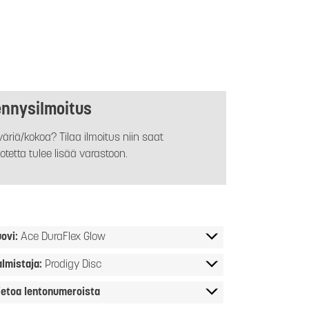
ennysilmoitus
äriä/kokoa? Tilaa ilmoitus niin saat
otetta tulee lisää varastoon.
ovi:
Ace DuraFlex Glow
almistaja:
Prodigy Disc
ietoa lentonumeroista