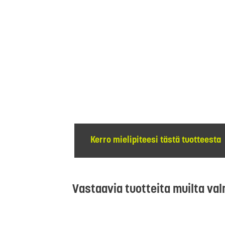
Kerro mielipiteesi tästä tuotteesta
Vastaavia tuotteita muilta val