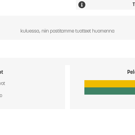
T
kuluessa, niin postitamme tuotteet huomenna
ot
Pel
vot
io