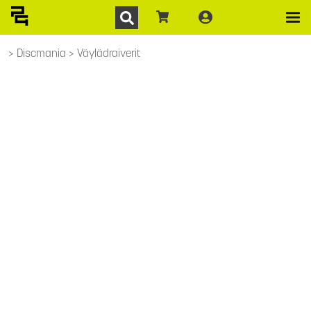
Discmania
Väylädraiverit