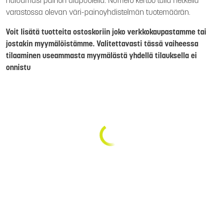
haluamasi painon alapuolella. Numero kertoo tällä hetkellä
varastossa olevan väri-painoyhdistelmän tuotemäärän.
Voit lisätä tuotteita ostoskoriin joko verkkokaupastamme tai
jostakin myymälöistämme. Valitettavasti tässä vaiheessa
tilaaminen useammasta myymälästä yhdellä tilauksella ei
onnistu