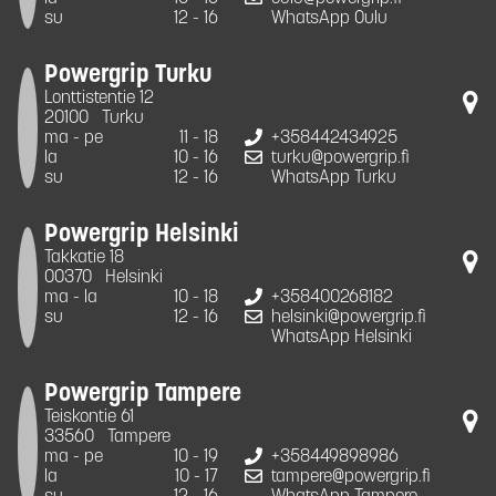
su
12 - 16
WhatsApp Oulu
Powergrip Turku
Lonttistentie 12
20100
Turku
ma - pe
11 - 18
+358442434925
la
10 - 16
turku@powergrip.fi
su
12 - 16
WhatsApp Turku
Powergrip Helsinki
Takkatie 18
00370
Helsinki
ma - la
10 - 18
+358400268182
su
12 - 16
helsinki@powergrip.fi
WhatsApp Helsinki
Powergrip Tampere
Teiskontie 61
33560
Tampere
ma - pe
10 - 19
+358449898986
la
10 - 17
tampere@powergrip.fi