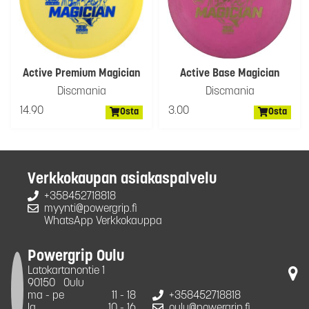
Active Premium Magician
Active Base Magician
Discmania
Discmania
14.90
3.00
Osta
Osta
Verkkokaupan asiakaspalvelu
+358452718818
myynti@powergrip.fi
WhatsApp Verkkokauppa
Powergrip Oulu
Latokartanontie 1
90150
Oulu
ma - pe
11 - 18
+358452718818
la
10 - 16
oulu@powergrip.fi