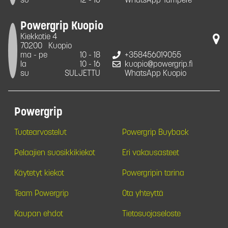
su
12 - 16
WhatsApp Tampere
Powergrip Kuopio
Kiekkotie 4
70200
Kuopio
ma - pe
10 - 18
+358456019055
la
10 - 16
kuopio@powergrip.fi
su
SULJETTU
WhatsApp Kuopio
Powergrip
Tuotearvostelut
Powergrip Buyback
Pelaajien suosikkikiekot
Eri vakausasteet
Käytetyt kiekot
Powergripin tarina
Team Powergrip
Ota yhteyttä
Kaupan ehdot
Tietosuojaseloste