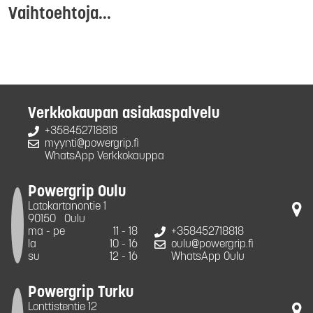
Vaihtoehtoja...
Verkkokaupan asiakaspalvelu
+358452718818
myynti@powergrip.fi
WhatsApp Verkkokauppa
Powergrip Oulu
Latokartanontie 1
90150
Oulu
ma - pe
11 - 18
+358452718818
la
10 - 16
oulu@powergrip.fi
su
12 - 16
WhatsApp Oulu
Powergrip Turku
Lonttistentie 12