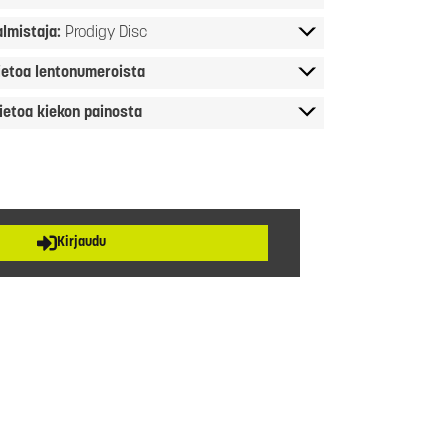
almistaja:
Prodigy Disc
ietoa lentonumeroista
ietoa kiekon painosta
Kirjaudu