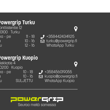
Powergrip Turku
onttistentie 12
0100
Turku
a - pe
11 - 18
+358442434925
a
10 - 16
turku@powergrip.fi
u
12 - 16
WhatsApp Turku
Powergrip Kuopio
iekkotie 4
0200
Kuopio
a - pe
10 - 18
+358456019055
a
10 - 16
kuopio@powergrip.fi
u
SULJETTU
WhatsApp Kuopio
Seuraa meitä somessa