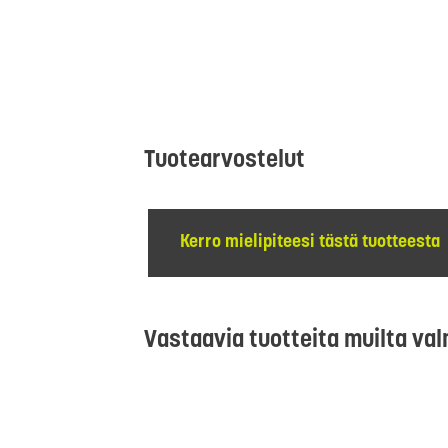
Tuotearvostelut
Kerro mielipiteesi tästä tuotteesta
Vastaavia tuotteita muilta val