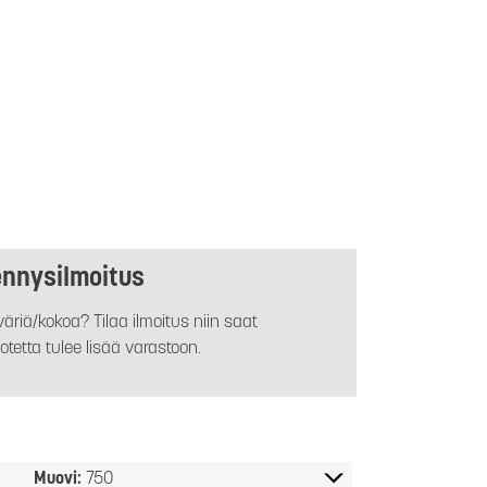
ennysilmoitus
äriä/kokoa? Tilaa ilmoitus niin saat
otetta tulee lisää varastoon.
Muovi:
750