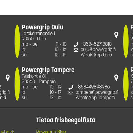
Powergrip Oulu
Latokartanontie 1
L
90150
Oulu
2
ma - pe
11 - 18
+358452718818
m
la
10 - 16
oulu@powergrip.fi
l
su
12 - 16
WhatsApp Oulu
s
Powergrip Tampere
Teiskontie 61
K
33560
Tampere
7
2
ma - pe
10 - 19
+358449898986
m
ip.fi
la
10 - 17
tampere@powergrip.fi
l
nki
su
12 - 16
WhatsApp Tampere
s
Tietoa frisbeegolfista
Buyback
Powergrip Blog