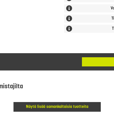
V
T
T
mistajilta
Näytä lisää samankaltaisia tuotteita