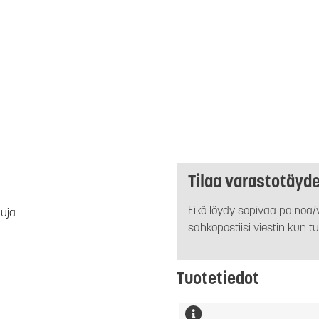
Tilaa varastotäyd
Eikö löydy sopivaa painoa/v
luja
sähköpostiisi viestin kun tu
Tuotetiedot