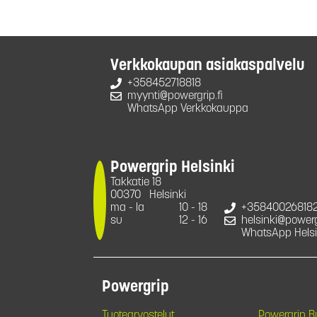
Verkkokaupan asiakaspalvelu
+358452718818
myynti@powergrip.fi
WhatsApp Verkkokauppa
Powergrip Helsinki
Takkatie 18
00370
Helsinki
ma - la
10 - 18
+35840026818
su
12 - 16
helsinki@powergr
WhatsApp Helsi
Powergrip
Tuotearvostelut
Powergrip 