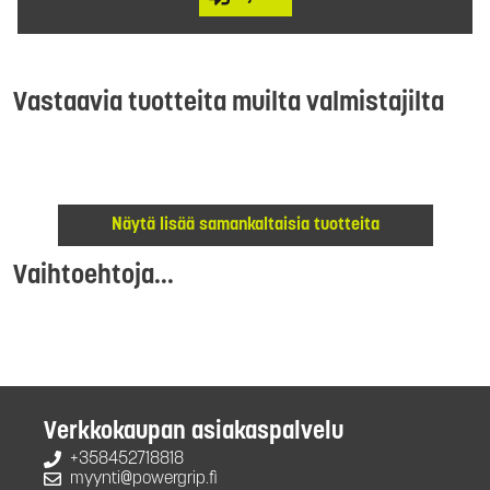
Vastaavia tuotteita muilta valmistajilta
Näytä lisää samankaltaisia tuotteita
Vaihtoehtoja...
Verkkokaupan asiakaspalvelu
+358452718818
myynti@powergrip.fi