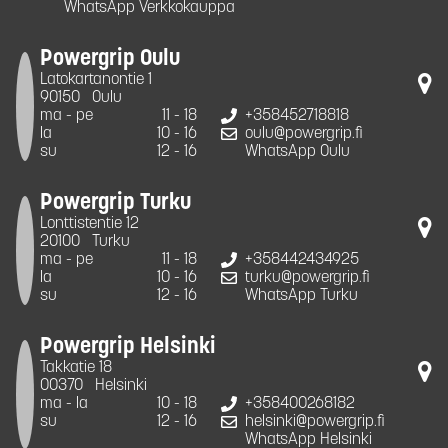
WhatsApp Verkkokauppa
Powergrip Oulu
Latokartanontie 1
90150
Oulu
ma - pe
11 - 18
+358452718818
la
10 - 16
oulu@powergrip.fi
su
12 - 16
WhatsApp Oulu
Powergrip Turku
Lonttistentie 12
20100
Turku
ma - pe
11 - 18
+358442434925
la
10 - 16
turku@powergrip.fi
su
12 - 16
WhatsApp Turku
Powergrip Helsinki
Takkatie 18
00370
Helsinki
ma - la
10 - 18
+358400268182
su
12 - 16
helsinki@powergrip.fi
WhatsApp Helsinki