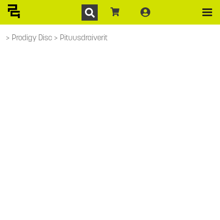
Prodigy Disc
Pituusdraiverit