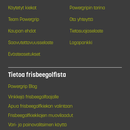
Käytetyt kiekot
Powergripin tarina
Team Powergrip
Ota yhteyttä
Kaupan ehdot
Tietosuojaseloste
Saavutettavuusseloste
Logopankki
Evästeasetukset
Tietoa frisbeegolfista
Powergrip Blog
Vinkkejä frisbeegolfaajalle
Apua frisbeegolfkiekon valintaan
Frisbeegolfkiekkojen muovilaadut
Väri- ja painovalitsimen käyttö