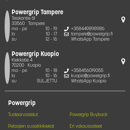
Powergrip Tampere
Teiskontie 61
33560
Tampere
ma - pe
10 - 19
+358449898986
la
10 - 17
tampere@powergrip.fi
su
12 - 16
WhatsApp Tampere
Powergrip Kuopio
Kiekkotie 4
70200
Kuopio
ma - pe
10 - 18
+358456019055
la
10 - 16
kuopio@powergrip.fi
su
SULJETTU
WhatsApp Kuopio
Powergrip
Tuotearvostelut
Powergrip Buyback
Pelaajien suosikkikiekot
Eri vakausasteet