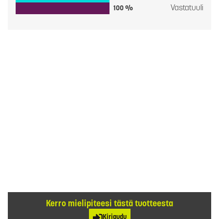
Vastatuuli
100 %
Kerro mielipiteesi tästä tuotteesta
Kirjaudu