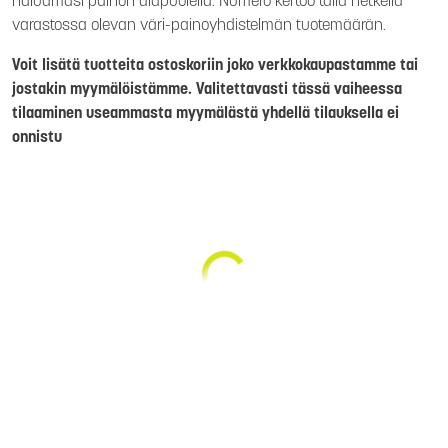
haluamasi painon alapuolella. Numero kertoo tällä hetkellä
varastossa olevan väri-painoyhdistelmän tuotemäärän.
Voit lisätä tuotteita ostoskoriin joko verkkokaupastamme tai
jostakin myymälöistämme. Valitettavasti tässä vaiheessa
tilaaminen useammasta myymälästä yhdellä tilauksella ei
onnistu