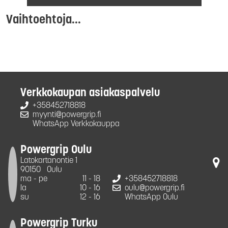
Vaihtoehtoja...
Verkkokaupan asiakaspalvelu
+358452718818
myynti@powergrip.fi
WhatsApp Verkkokauppa
Powergrip Oulu
Latokartanontie 1
90150
Oulu
ma - pe
11 - 18
+358452718818
la
10 - 16
oulu@powergrip.fi
su
12 - 16
WhatsApp Oulu
Powergrip Turku