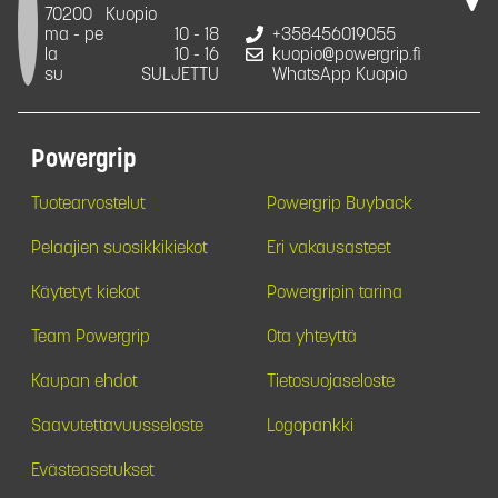
70200
Kuopio
ma - pe
10 - 18
+358456019055
la
10 - 16
kuopio@powergrip.fi
su
SULJETTU
WhatsApp Kuopio
Powergrip
Tuotearvostelut
Powergrip Buyback
Pelaajien suosikkikiekot
Eri vakausasteet
Käytetyt kiekot
Powergripin tarina
Team Powergrip
Ota yhteyttä
Kaupan ehdot
Tietosuojaseloste
Saavutettavuusseloste
Logopankki
Evästeasetukset