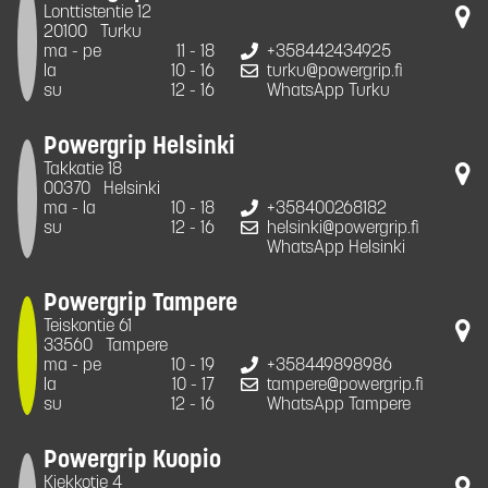
Lonttistentie 12
20100
Turku
ma - pe
11 - 18
+358442434925
la
10 - 16
turku@powergrip.fi
su
12 - 16
WhatsApp Turku
Powergrip Helsinki
Takkatie 18
00370
Helsinki
ma - la
10 - 18
+358400268182
su
12 - 16
helsinki@powergrip.fi
WhatsApp Helsinki
Powergrip Tampere
Teiskontie 61
33560
Tampere
ma - pe
10 - 19
+358449898986
la
10 - 17
tampere@powergrip.fi
su
12 - 16
WhatsApp Tampere
Powergrip Kuopio
Kiekkotie 4