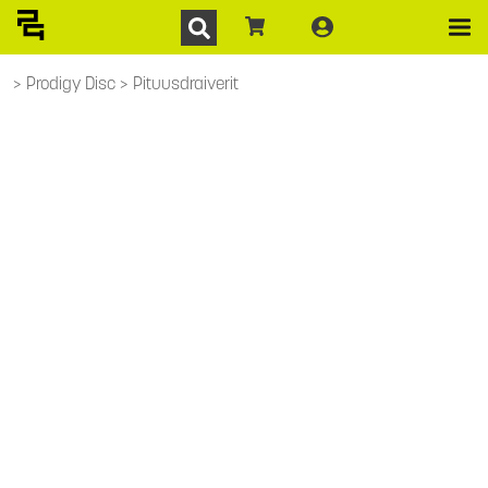
Prodigy Disc
Pituusdraiverit