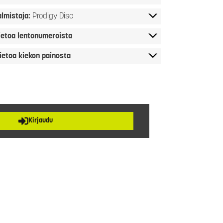
almistaja:
Prodigy Disc
ietoa lentonumeroista
ietoa kiekon painosta
Kirjaudu