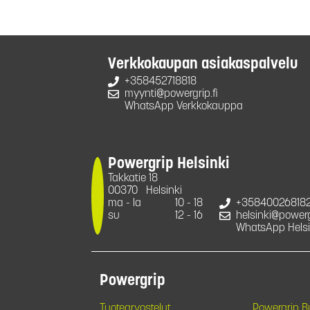
Verkkokaupan asiakaspalvelu
+358452718818
myynti@powergrip.fi
WhatsApp Verkkokauppa
Powergrip Helsinki
Takkatie 18
00370
Helsinki
ma - la
10 - 18
+35840026818
su
12 - 16
helsinki@powergr
WhatsApp Helsi
Powergrip
Tuotearvostelut
Powergrip 