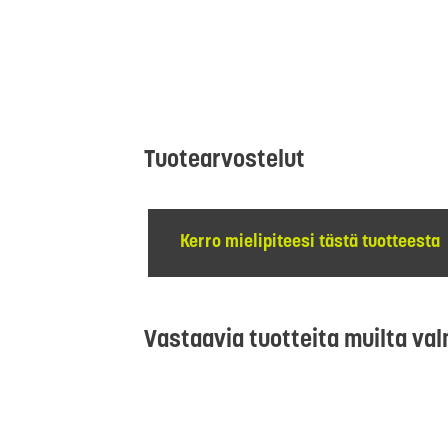
Tuotearvostelut
Kerro mielipiteesi tästä tuotteesta
Vastaavia tuotteita muilta val