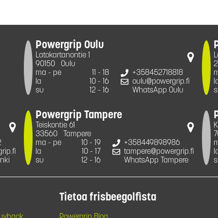
Powergrip Oulu
Latokartanontie 1
L
90150
Oulu
2
ma - pe
11 - 18
+358452718818
m
la
10 - 16
oulu@powergrip.fi
l
su
12 - 16
WhatsApp Oulu
s
Powergrip Tampere
Teiskontie 61
K
33560
Tampere
7
2
ma - pe
10 - 19
+358449898986
m
ip.fi
la
10 - 17
tampere@powergrip.fi
l
nki
su
12 - 16
WhatsApp Tampere
s
Tietoa frisbeegolfista
Buyback
Powergrip Blog