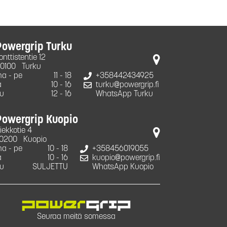
Powergrip Turku
onttistentie 12
0100
Turku
a - pe
11 - 18
+358442434925
a
10 - 16
turku@powergrip.fi
u
12 - 16
WhatsApp Turku
Powergrip Kuopio
iekkotie 4
0200
Kuopio
a - pe
10 - 18
+358456019055
a
10 - 16
kuopio@powergrip.fi
u
SULJETTU
WhatsApp Kuopio
Seuraa meitä somessa