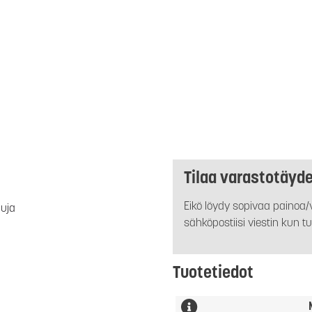
Tilaa varastotäyd
Eikö löydy sopivaa painoa/v
luja
sähköpostiisi viestin kun tu
Tuotetiedot