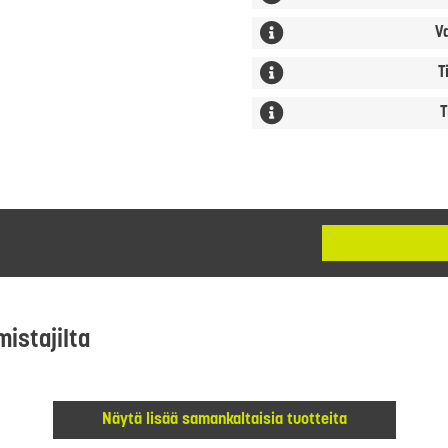
V
T
T
mistajilta
Näytä lisää samankaltaisia tuotteita