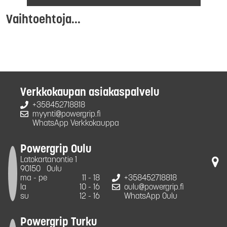
Vaihtoehtoja...
Verkkokaupan asiakaspalvelu
+358452718818
myynti@powergrip.fi
WhatsApp Verkkokauppa
Powergrip Oulu
Latokartanontie 1
90150
Oulu
ma - pe
11 - 18
+358452718818
la
10 - 16
oulu@powergrip.fi
su
12 - 16
WhatsApp Oulu
Powergrip Turku