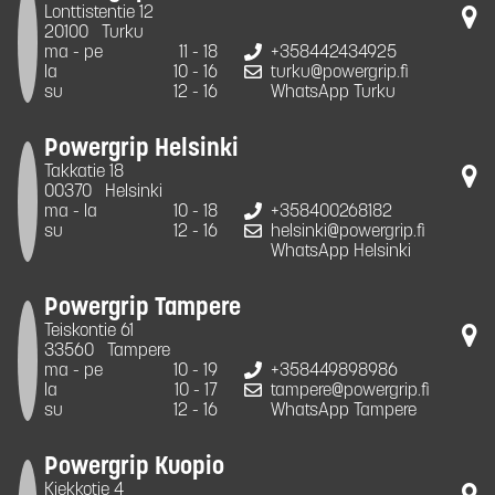
Lonttistentie 12
20100
Turku
ma - pe
11 - 18
+358442434925
la
10 - 16
turku@powergrip.fi
su
12 - 16
WhatsApp Turku
Powergrip Helsinki
Takkatie 18
00370
Helsinki
ma - la
10 - 18
+358400268182
su
12 - 16
helsinki@powergrip.fi
WhatsApp Helsinki
Powergrip Tampere
Teiskontie 61
33560
Tampere
ma - pe
10 - 19
+358449898986
la
10 - 17
tampere@powergrip.fi
su
12 - 16
WhatsApp Tampere
Powergrip Kuopio
Kiekkotie 4