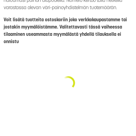
haluamasi painon alapuolella. Numero kertoo tällä hetkellä
varastossa olevan väri-painoyhdistelmän tuotemäärän.
Voit lisätä tuotteita ostoskoriin joko verkkokaupastamme tai
jostakin myymälöistämme. Valitettavasti tässä vaiheessa
tilaaminen useammasta myymälästä yhdellä tilauksella ei
onnistu