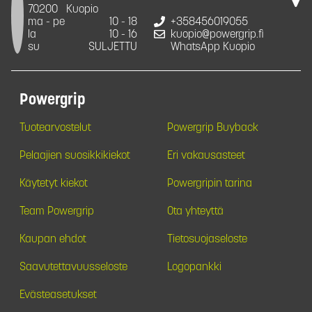
70200
Kuopio
ma - pe
10 - 18
+358456019055
la
10 - 16
kuopio@powergrip.fi
su
SULJETTU
WhatsApp Kuopio
Powergrip
Tuotearvostelut
Powergrip Buyback
Pelaajien suosikkikiekot
Eri vakausasteet
Käytetyt kiekot
Powergripin tarina
Team Powergrip
Ota yhteyttä
Kaupan ehdot
Tietosuojaseloste
Saavutettavuusseloste
Logopankki
Evästeasetukset