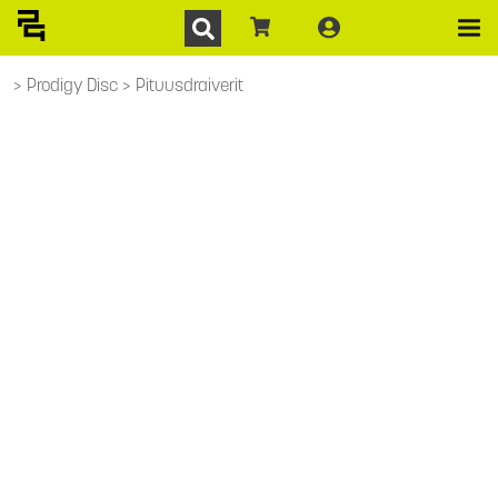
Prodigy Disc
Pituusdraiverit