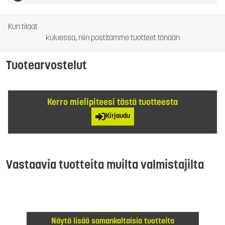
Kun tilaat
kuluessa, niin postitamme tuotteet tänään
Tuotearvostelut
Kerro mielipiteesi tästä tuotteesta
Kirjaudu
Vastaavia tuotteita muilta valmistajilta
Näytä lisää samankaltaisia tuotteita