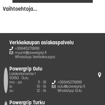
Vaihtoehtoja...
Verkkokaupan asiakaspalvelu
+358452718818
myynti@powergrip.fi
WhatsApp Verkkokauppa
Powergrip Oulu
Latokartanontie 1
90150
Oulu
ma - pe
11 - 18
+358452718818
la
10 - 16
oulu@powergrip.fi
su
12 - 16
WhatsApp Oulu
Powergrip Turku