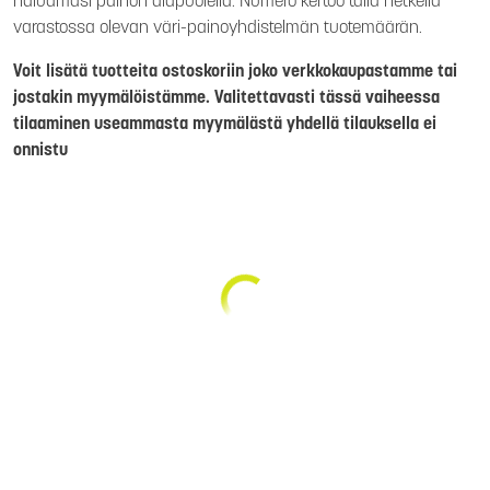
haluamasi painon alapuolella. Numero kertoo tällä hetkellä
varastossa olevan väri-painoyhdistelmän tuotemäärän.
Voit lisätä tuotteita ostoskoriin joko verkkokaupastamme tai
jostakin myymälöistämme. Valitettavasti tässä vaiheessa
tilaaminen useammasta myymälästä yhdellä tilauksella ei
onnistu