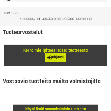
Kun tilaat
kuluessa, niin postitamme tuotteet huomenna
Tuotearvostelut
Kerro mielipiteesi tästä tuotteesta
Kirjaudu
Vastaavia tuotteita muilta valmistajilta
Näytä lisää samankaltaisia tuotteita