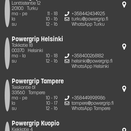
Lonttistentie 12
20100
Turku
ma - pe
11 - 18
+358442434925
la
10 - 16
turku@powergrip.fi
su
12 - 16
WhatsApp Turku
Powergrip Helsinki
Takkatie 18
00370
Helsinki
ma - la
10 - 18
+358400268182
su
12 - 16
helsinki@powergrip.fi
WhatsApp Helsinki
Powergrip Tampere
Teiskontie 61
33560
Tampere
ma - pe
10 - 19
+358449898986
la
10 - 17
tampere@powergrip.fi
su
12 - 16
WhatsApp Tampere
Powergrip Kuopio
Kiekkotie 4