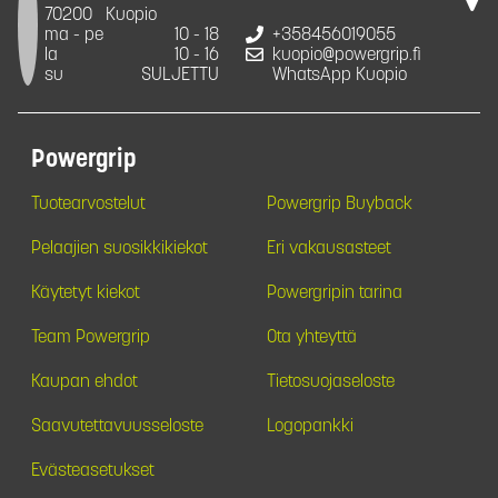
70200
Kuopio
ma - pe
10 - 18
+358456019055
la
10 - 16
kuopio@powergrip.fi
su
SULJETTU
WhatsApp Kuopio
Powergrip
Tuotearvostelut
Powergrip Buyback
Pelaajien suosikkikiekot
Eri vakausasteet
Käytetyt kiekot
Powergripin tarina
Team Powergrip
Ota yhteyttä
Kaupan ehdot
Tietosuojaseloste
Saavutettavuusseloste
Logopankki
Evästeasetukset