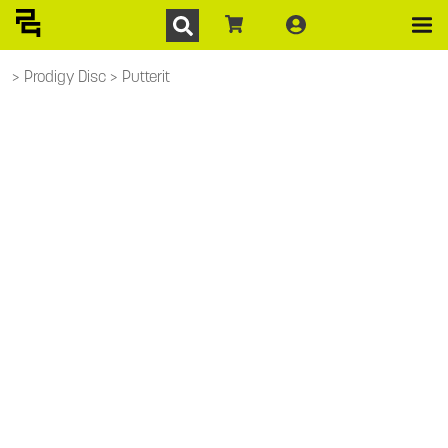
Prodigy Disc
Putterit