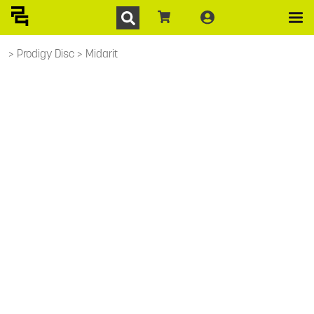
Prodigy Disc
Midarit