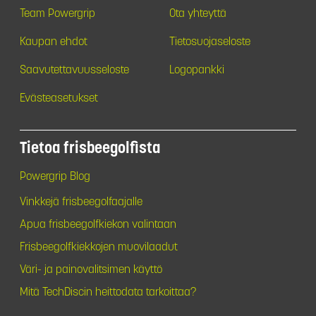
Team Powergrip
Ota yhteyttä
Kaupan ehdot
Tietosuojaseloste
Saavutettavuusseloste
Logopankki
Evästeasetukset
Tietoa frisbeegolfista
Powergrip Blog
Vinkkejä frisbeegolfaajalle
Apua frisbeegolfkiekon valintaan
Frisbeegolfkiekkojen muovilaadut
Väri- ja painovalitsimen käyttö
Mitä TechDiscin heittodata tarkoittaa?