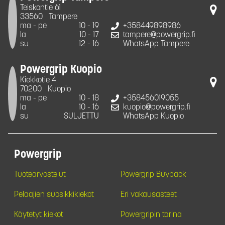
Teiskontie 61
33560
Tampere
ma - pe
10 - 19
+358449898986
la
10 - 17
tampere@powergrip.fi
su
12 - 16
WhatsApp Tampere
Powergrip Kuopio
Kiekkotie 4
70200
Kuopio
ma - pe
10 - 18
+358456019055
la
10 - 16
kuopio@powergrip.fi
su
SULJETTU
WhatsApp Kuopio
Powergrip
Tuotearvostelut
Powergrip Buyback
Pelaajien suosikkikiekot
Eri vakausasteet
Käytetyt kiekot
Powergripin tarina