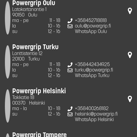
Powergrip Oulu
Latokartanontie 1
90150
Oulu
ma - pe
11 - 18
+358452718818
la
10 - 16
oulu@powergrip.fi
su
12 - 16
WhatsApp Oulu
Powergrip Turku
Lonttistentie 12
20100
Turku
ma - pe
11 - 18
+358442434925
la
10 - 16
turku@powergrip.fi
su
12 - 16
WhatsApp Turku
Powergrip Helsinki
Takkatie 18
00370
Helsinki
ma - la
10 - 18
+358400268182
su
12 - 16
helsinki@powergrip.fi
WhatsApp Helsinki
Powergrip Tampere