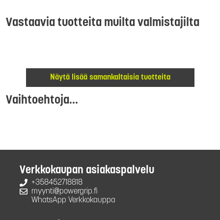
Vastaavia tuotteita muilta valmistajilta
Näytä lisää samankaltaisia tuotteita
Vaihtoehtoja...
Verkkokaupan asiakaspalvelu
+358452718818
myynti@powergrip.fi
WhatsApp Verkkokauppa