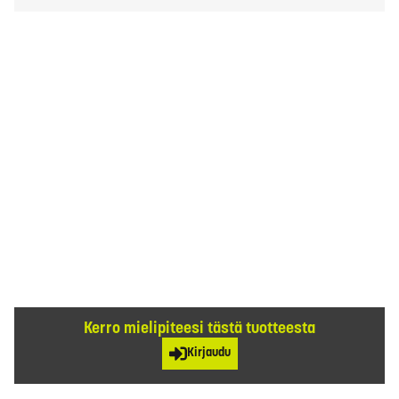
Kerro mielipiteesi tästä tuotteesta
Kirjaudu