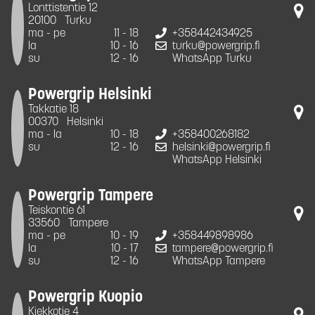
Lonttistentie 12
20100
Turku
ma - pe
11 - 18
+358442434925
la
10 - 16
turku@powergrip.fi
su
12 - 16
WhatsApp Turku
Powergrip Helsinki
Takkatie 18
00370
Helsinki
ma - la
10 - 18
+358400268182
su
12 - 16
helsinki@powergrip.fi
WhatsApp Helsinki
Powergrip Tampere
Teiskontie 61
33560
Tampere
ma - pe
10 - 19
+358449898986
la
10 - 17
tampere@powergrip.fi
su
12 - 16
WhatsApp Tampere
Powergrip Kuopio
Kiekkotie 4