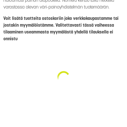
haluamasi painon alapuolella. Numero kertoo tällä hetkellä
varastossa olevan väri-painoyhdistelmän tuotemäärän.
Voit lisätä tuotteita ostoskoriin joko verkkokaupastamme tai
jostakin myymälöistämme. Valitettavasti tässä vaiheessa
tilaaminen useammasta myymälästä yhdellä tilauksella ei
onnistu