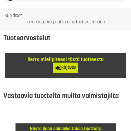
Kun tilaat
kuluessa, niin postitamme tuotteet tänään
Tuotearvostelut
Kerro mielipiteesi tästä tuotteesta
Kirjaudu
Vastaavia tuotteita muilta valmistajilta
Näytä lisää samankaltaisia tuotteita