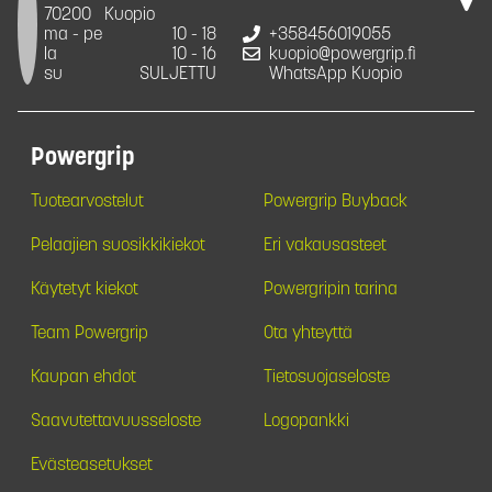
70200
Kuopio
ma - pe
10 - 18
+358456019055
la
10 - 16
kuopio@powergrip.fi
su
SULJETTU
WhatsApp Kuopio
Powergrip
Tuotearvostelut
Powergrip Buyback
Pelaajien suosikkikiekot
Eri vakausasteet
Käytetyt kiekot
Powergripin tarina
Team Powergrip
Ota yhteyttä
Kaupan ehdot
Tietosuojaseloste
Saavutettavuusseloste
Logopankki
Evästeasetukset