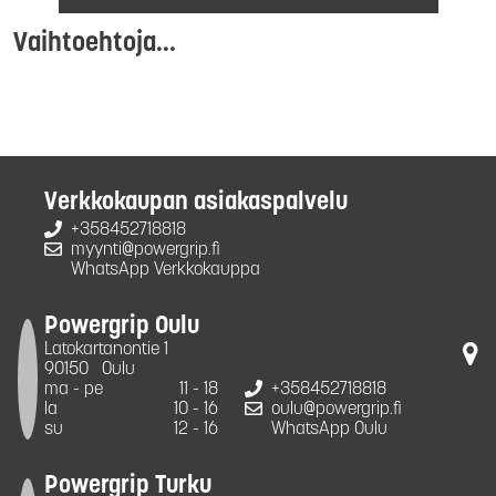
Vaihtoehtoja...
Verkkokaupan asiakaspalvelu
+358452718818
myynti@powergrip.fi
WhatsApp Verkkokauppa
Powergrip Oulu
Latokartanontie 1
90150
Oulu
ma - pe
11 - 18
+358452718818
la
10 - 16
oulu@powergrip.fi
su
12 - 16
WhatsApp Oulu
Powergrip Turku