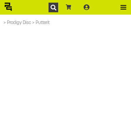
Prodigy Disc
Putterit