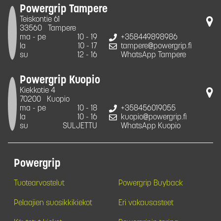
Powergrip Tampere
Teiskontie 61
33560
Tampere
ma - pe
10 - 19
+358449898986
la
10 - 17
tampere@powergrip.fi
su
12 - 16
WhatsApp Tampere
Powergrip Kuopio
Kiekkotie 4
70200
Kuopio
ma - pe
10 - 18
+358456019055
la
10 - 16
kuopio@powergrip.fi
su
SULJETTU
WhatsApp Kuopio
Powergrip
Tuotearvostelut
Powergrip Buyback
Pelaajien suosikkikiekot
Eri vakausasteet