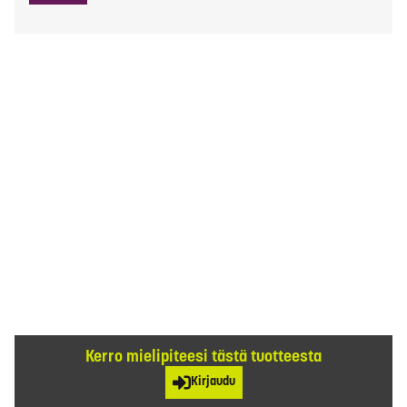
Kerro mielipiteesi tästä tuotteesta
Kirjaudu