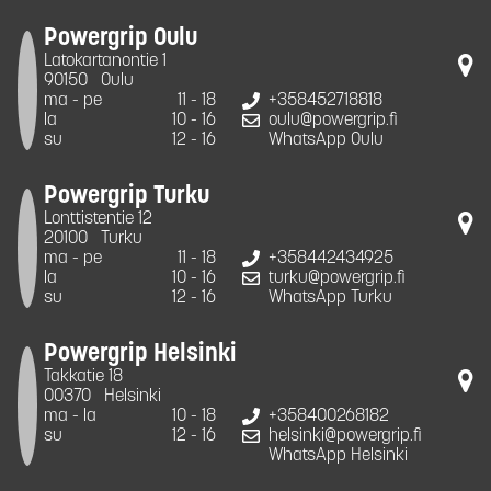
Powergrip Oulu
Latokartanontie 1
90150
Oulu
ma - pe
11 - 18
+358452718818
la
10 - 16
oulu@powergrip.fi
su
12 - 16
WhatsApp Oulu
Powergrip Turku
Lonttistentie 12
20100
Turku
ma - pe
11 - 18
+358442434925
la
10 - 16
turku@powergrip.fi
su
12 - 16
WhatsApp Turku
Powergrip Helsinki
Takkatie 18
00370
Helsinki
ma - la
10 - 18
+358400268182
su
12 - 16
helsinki@powergrip.fi
WhatsApp Helsinki