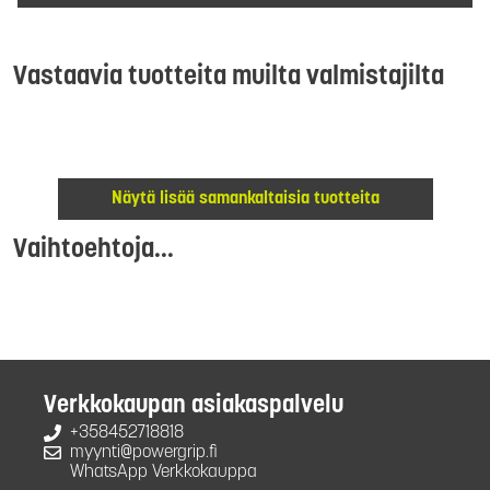
Vastaavia tuotteita muilta valmistajilta
Näytä lisää samankaltaisia tuotteita
Vaihtoehtoja...
Verkkokaupan asiakaspalvelu
+358452718818
myynti@powergrip.fi
WhatsApp Verkkokauppa