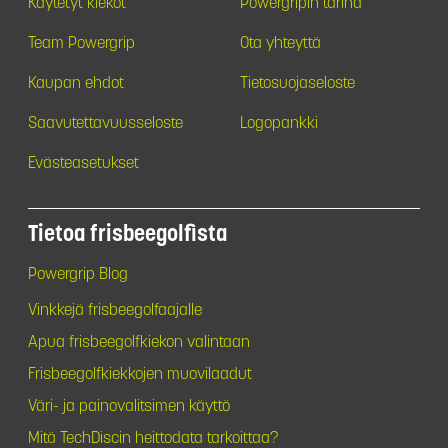
Käytetyt kiekot
Powergripin tarina
Team Powergrip
Ota yhteyttä
Kaupan ehdot
Tietosuojaseloste
Saavutettavuusseloste
Logopankki
Evästeasetukset
Tietoa frisbeegolfista
Powergrip Blog
Vinkkejä frisbeegolfaajalle
Apua frisbeegolfkiekon valintaan
Frisbeegolfkiekkojen muovilaadut
Väri- ja painovalitsimen käyttö
Mitä TechDiscin heittodata tarkoittaa?