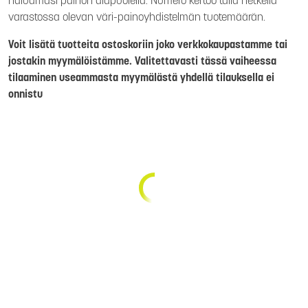
haluamasi painon alapuolella. Numero kertoo tällä hetkellä
varastossa olevan väri-painoyhdistelmän tuotemäärän.
Voit lisätä tuotteita ostoskoriin joko verkkokaupastamme tai
jostakin myymälöistämme. Valitettavasti tässä vaiheessa
tilaaminen useammasta myymälästä yhdellä tilauksella ei
onnistu