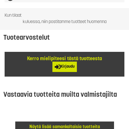
Kun tilaat
kuluessa, niin postitamme tuotteet huomenna
Tuotearvostelut
Kerro mielipiteesi tästä tuotteesta
Kirjaudu
Vastaavia tuotteita muilta valmistajilta
Näytä lisää samankaltaisia tuotteita