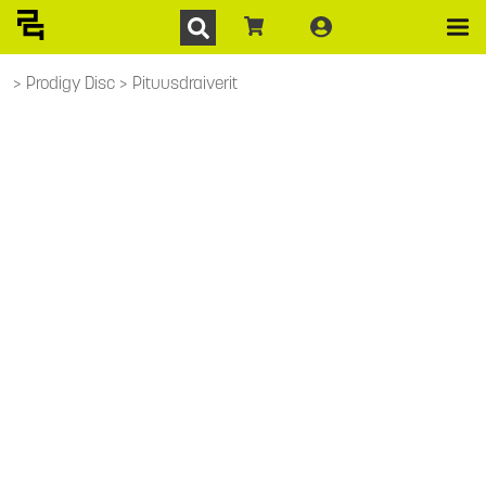
Prodigy Disc
Pituusdraiverit