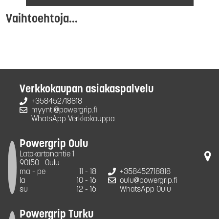
Vaihtoehtoja...
Verkkokaupan asiakaspalvelu
+358452718818
myynti@powergrip.fi
WhatsApp Verkkokauppa
Powergrip Oulu
Latokartanontie 1
90150
Oulu
ma - pe
11 - 18
+358452718818
la
10 - 16
oulu@powergrip.fi
su
12 - 16
WhatsApp Oulu
Powergrip Turku