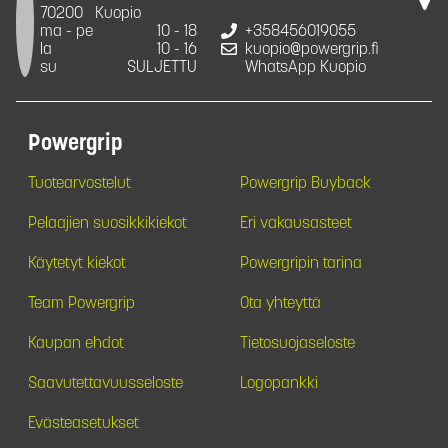
70200
Kuopio
ma - pe
10 - 18
+358456019055
la
10 - 16
kuopio@powergrip.fi
su
SULJETTU
WhatsApp Kuopio
Powergrip
Tuotearvostelut
Powergrip Buyback
Pelaajien suosikkikiekot
Eri vakausasteet
Käytetyt kiekot
Powergripin tarina
Team Powergrip
Ota yhteyttä
Kaupan ehdot
Tietosuojaseloste
Saavutettavuusseloste
Logopankki
Evästeasetukset