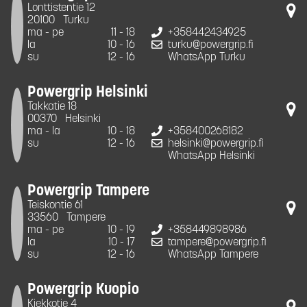
Lonttistentie 12
20100
Turku
ma - pe
11 - 18
+358442434925
la
10 - 16
turku@powergrip.fi
su
12 - 16
WhatsApp Turku
Powergrip Helsinki
Takkatie 18
00370
Helsinki
ma - la
10 - 18
+358400268182
su
12 - 16
helsinki@powergrip.fi
WhatsApp Helsinki
Powergrip Tampere
Teiskontie 61
33560
Tampere
ma - pe
10 - 19
+358449898986
la
10 - 17
tampere@powergrip.fi
su
12 - 16
WhatsApp Tampere
Powergrip Kuopio
Kiekkotie 4