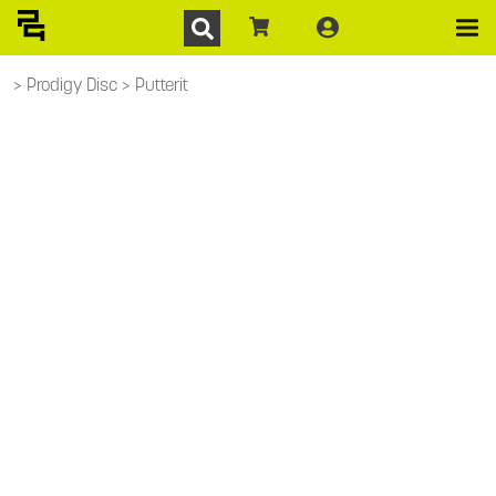
Prodigy Disc
Putterit