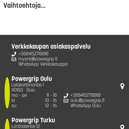
Vaihtoehtoja...
Verkkokaupan asiakaspalvelu
+358452718818
myynti@powergrip.fi
WhatsApp Verkkokauppa
Powergrip Oulu
Latokartanontie 1
90150
Oulu
ma - pe
11 - 18
+358452718818
la
10 - 16
oulu@powergrip.fi
su
12 - 16
WhatsApp Oulu
Powergrip Turku
Lonttistentie 12