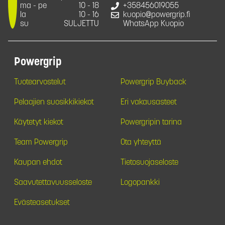
ma - pe
10 - 18
+358456019055
la
10 - 16
kuopio@powergrip.fi
su
SULJETTU
WhatsApp Kuopio
Powergrip
Tuotearvostelut
Powergrip Buyback
Pelaajien suosikkikiekot
Eri vakausasteet
Käytetyt kiekot
Powergripin tarina
Team Powergrip
Ota yhteyttä
Kaupan ehdot
Tietosuojaseloste
Saavutettavuusseloste
Logopankki
Evästeasetukset