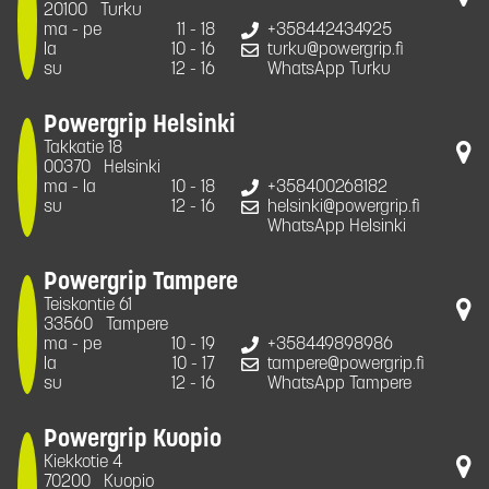
20100
Turku
ma - pe
11 - 18
+358442434925
la
10 - 16
turku@powergrip.fi
su
12 - 16
WhatsApp Turku
Powergrip Helsinki
Takkatie 18
00370
Helsinki
ma - la
10 - 18
+358400268182
su
12 - 16
helsinki@powergrip.fi
WhatsApp Helsinki
Powergrip Tampere
Teiskontie 61
33560
Tampere
ma - pe
10 - 19
+358449898986
la
10 - 17
tampere@powergrip.fi
su
12 - 16
WhatsApp Tampere
Powergrip Kuopio
Kiekkotie 4
70200
Kuopio