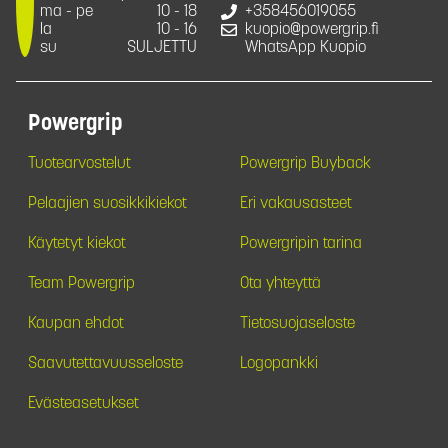
ma - pe
10 - 18
+358456019055
la
10 - 16
kuopio@powergrip.fi
su
SULJETTU
WhatsApp Kuopio
Powergrip
Tuotearvostelut
Powergrip Buyback
Pelaajien suosikkikiekot
Eri vakausasteet
Käytetyt kiekot
Powergripin tarina
Team Powergrip
Ota yhteyttä
Kaupan ehdot
Tietosuojaseloste
Saavutettavuusseloste
Logopankki
Evästeasetukset