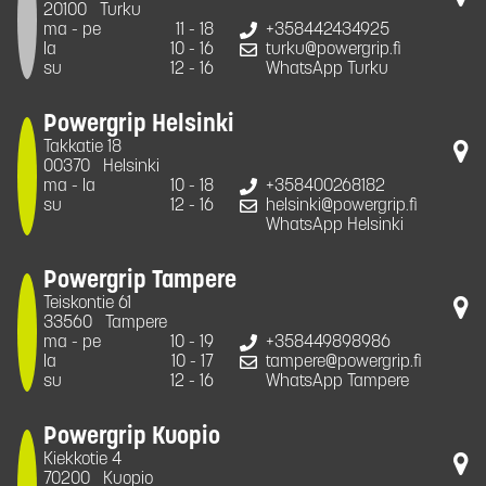
20100
Turku
ma - pe
11 - 18
+358442434925
la
10 - 16
turku@powergrip.fi
su
12 - 16
WhatsApp Turku
Powergrip Helsinki
Takkatie 18
00370
Helsinki
ma - la
10 - 18
+358400268182
su
12 - 16
helsinki@powergrip.fi
WhatsApp Helsinki
Powergrip Tampere
Teiskontie 61
33560
Tampere
ma - pe
10 - 19
+358449898986
la
10 - 17
tampere@powergrip.fi
su
12 - 16
WhatsApp Tampere
Powergrip Kuopio
Kiekkotie 4
70200
Kuopio