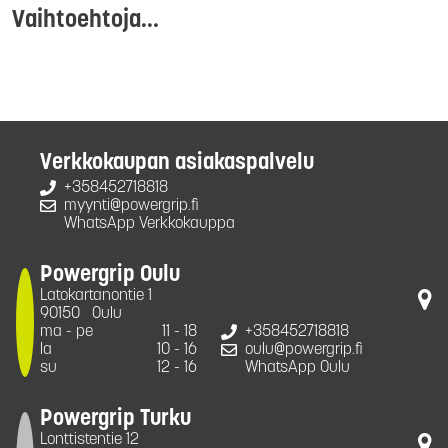
Vaihtoehtoja...
Verkkokaupan asiakaspalvelu
+358452718818
myynti@powergrip.fi
WhatsApp Verkkokauppa
Powergrip Oulu
Latokartanontie 1
90150
Oulu
ma - pe
11 - 18
+358452718818
la
10 - 16
oulu@powergrip.fi
su
12 - 16
WhatsApp Oulu
Powergrip Turku
Lonttistentie 12