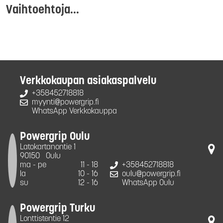
Vaihtoehtoja...
Verkkokaupan asiakaspalvelu
+358452718818
myynti@powergrip.fi
WhatsApp Verkkokauppa
Powergrip Oulu
Latokartanontie 1
90150
Oulu
ma - pe
11 - 18
+358452718818
la
10 - 16
oulu@powergrip.fi
su
12 - 16
WhatsApp Oulu
Powergrip Turku
Lonttistentie 12