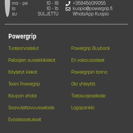
ma - pe
10 - 18
+358456019055
la
10 - 16
kuopio@powergrip.fi
su
SULJETTU
WhatsApp Kuopio
Powergrip
Tuotearvostelut
Powergrip Buyback
Pelaajien suosikkikiekot
Eri vakausasteet
Käytetyt kiekot
Powergripin tarina
Team Powergrip
Ota yhteyttä
Kaupan ehdot
Tietosuojaseloste
Saavutettavuusseloste
Logopankki
Evästeasetukset