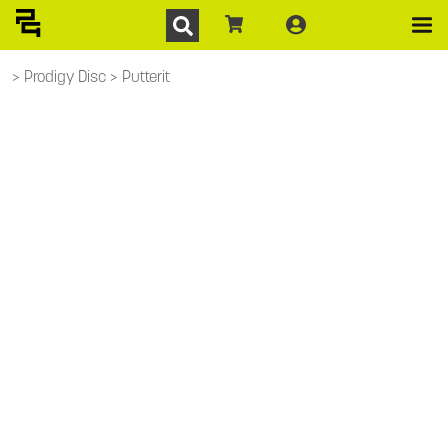
Prodigy Disc
Putterit