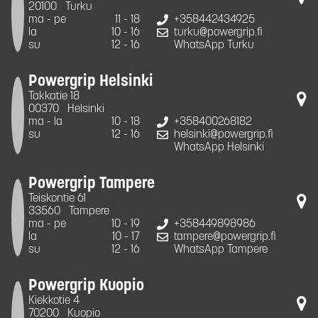
20100
Turku
ma - pe
11 - 18
+358442434925
la
10 - 16
turku@powergrip.fi
su
12 - 16
WhatsApp Turku
Powergrip Helsinki
Takkatie 18
00370
Helsinki
ma - la
10 - 18
+358400268182
su
12 - 16
helsinki@powergrip.fi
WhatsApp Helsinki
Powergrip Tampere
Teiskontie 61
33560
Tampere
ma - pe
10 - 19
+358449898986
la
10 - 17
tampere@powergrip.fi
su
12 - 16
WhatsApp Tampere
Powergrip Kuopio
Kiekkotie 4
70200
Kuopio