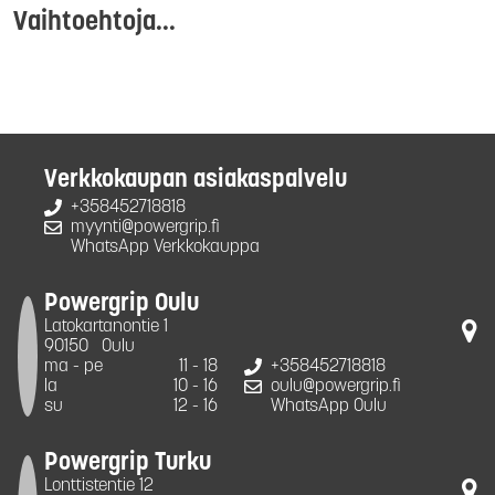
Vaihtoehtoja...
Verkkokaupan asiakaspalvelu
+358452718818
myynti@powergrip.fi
WhatsApp Verkkokauppa
Powergrip Oulu
Latokartanontie 1
90150
Oulu
ma - pe
11 - 18
+358452718818
la
10 - 16
oulu@powergrip.fi
su
12 - 16
WhatsApp Oulu
Powergrip Turku
Lonttistentie 12