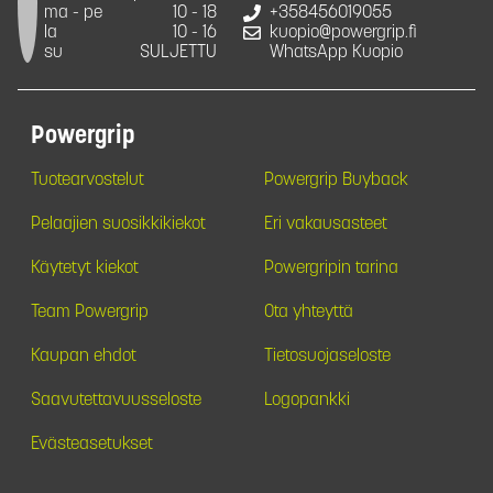
ma - pe
10 - 18
+358456019055
la
10 - 16
kuopio@powergrip.fi
su
SULJETTU
WhatsApp Kuopio
Powergrip
Tuotearvostelut
Powergrip Buyback
Pelaajien suosikkikiekot
Eri vakausasteet
Käytetyt kiekot
Powergripin tarina
Team Powergrip
Ota yhteyttä
Kaupan ehdot
Tietosuojaseloste
Saavutettavuusseloste
Logopankki
Evästeasetukset