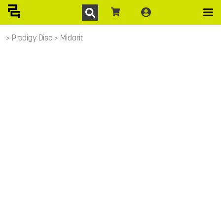
Prodigy Disc
Midarit