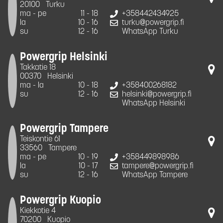
20100
Turku
ma - pe
11 - 18
+358442434925
la
10 - 16
turku@powergrip.fi
su
12 - 16
WhatsApp Turku
Powergrip Helsinki
Takkatie 18
00370
Helsinki
ma - la
10 - 18
+358400268182
su
12 - 16
helsinki@powergrip.fi
WhatsApp Helsinki
Powergrip Tampere
Teiskontie 61
33560
Tampere
ma - pe
10 - 19
+358449898986
la
10 - 17
tampere@powergrip.fi
su
12 - 16
WhatsApp Tampere
Powergrip Kuopio
Kiekkotie 4
70200
Kuopio