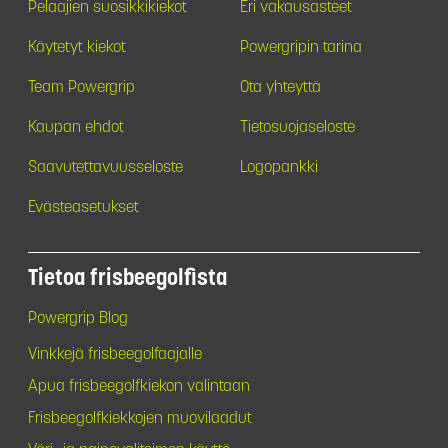
Pelaajien suosikkikiekot
Eri vakausasteet
Käytetyt kiekot
Powergripin tarina
Team Powergrip
Ota yhteyttä
Kaupan ehdot
Tietosuojaseloste
Saavutettavuusseloste
Logopankki
Evästeasetukset
Tietoa frisbeegolfista
Powergrip Blog
Vinkkejä frisbeegolfaajalle
Apua frisbeegolfkiekon valintaan
Frisbeegolfkiekkojen muovilaadut