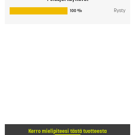
Rysty
100 %
Kerro mielipiteesi tästä tuotteesta