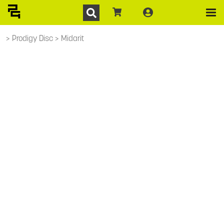
Prodigy Disc
Midarit