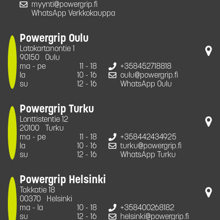
myynti@powergrip.fi
WhatsApp Verkkokauppa
Powergrip Oulu
Latokartanontie 1
90150
Oulu
ma - pe
11 - 18
+358452718818
la
10 - 16
oulu@powergrip.fi
su
12 - 16
WhatsApp Oulu
Powergrip Turku
Lonttistentie 12
20100
Turku
ma - pe
11 - 18
+358442434925
la
10 - 16
turku@powergrip.fi
su
12 - 16
WhatsApp Turku
Powergrip Helsinki
Takkatie 18
00370
Helsinki
ma - la
10 - 18
+358400268182
su
12 - 16
helsinki@powergrip.fi