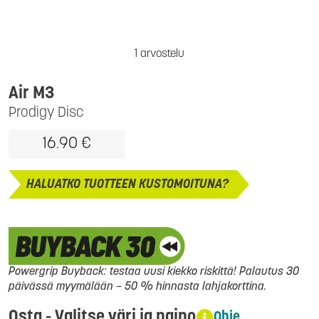
1 arvostelu
Air M3
Prodigy Disc
16.90 €
HALUATKO TUOTTEEN KUSTOMOITUNA?
Powergrip Buyback: testaa uusi kiekko riskittä! Palautus 30
päivässä myymälään – 50 % hinnasta lahjakorttina.
Osta - Valitse väri ja paino
Ohje