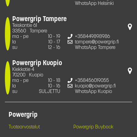
WhatsApp Helsinki
Powergrip Tampere
Teiskontie 61
33560
Tampere
ma - pe
10 - 19
+358449898986
la
10 - 17
tampere@powergrip.fi
su
12 - 16
WhatsApp Tampere
Powergrip Kuopio
Kiekkotie 4
70200
Kuopio
ma - pe
10 - 18
+358456019055
la
10 - 16
kuopio@powergrip.fi
su
SULJETTU
WhatsApp Kuopio
Powergrip
Tuotearvostelut
Powergrip Buyback