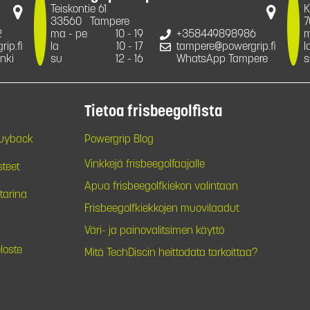
Teiskontie 61
K
33560
Tampere
7
2
ma - pe
10 - 19
+358449898986
m
ip.fi
la
10 - 17
tampere@powergrip.fi
l
nki
su
12 - 16
WhatsApp Tampere
s
Tietoa frisbeegolfista
Buyback
Powergrip Blog
Vinkkejä frisbeegolfaajalle
steet
Apua frisbeegolfkiekon valintaan
tarina
Frisbeegolfkiekkojen muovilaadut
Väri- ja painovalitsimen käyttö
loste
Mitä TechDiscin heittodata tarkoittaa?