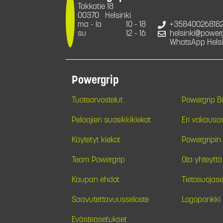
Takkatie 18
00370
Helsinki
ma - la
10 - 18
+35840026818
su
12 - 16
helsinki@powergr
WhatsApp Helsi
Powergrip
Tuotearvostelut
Powergrip 
Pelaajien suosikkikiekot
Eri vakausa
Käytetyt kiekot
Powergripin 
Team Powergrip
Ota yhteyttä
Kaupan ehdot
Tietosuojase
Saavutettavuusseloste
Logopankki
Evästeasetukset