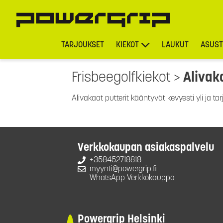
TARJOUKSET
KIEKOT
LAUKUT
ASUST
Frisbeegolfkiekot
>
Alivak
Alivakaat putterit kääntyvät kevyesti yli ja tarj
Verkkokaupan asiakaspalvelu
+358452718818
myynti@powergrip.fi
WhatsApp Verkkokauppa
Powergrip Helsinki