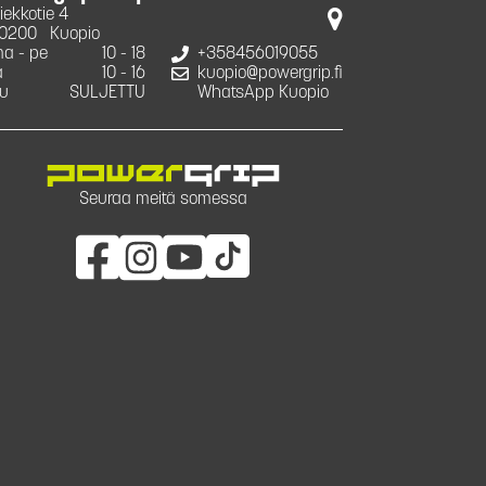
iekkotie 4
0200
Kuopio
a - pe
10 - 18
+358456019055
a
10 - 16
kuopio@powergrip.fi
u
SULJETTU
WhatsApp Kuopio
Seuraa meitä somessa