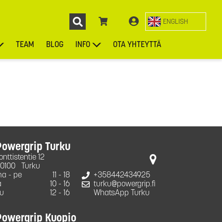
ENGLISH
TEAM
BLOG
INFO
OTA YHTEYTTÄ
ENGL
KIEKOT
LAUKUT
ASUSTEET
MUUT TUOTTEET
Powergrip Turku
onttistentie 12
0100
Turku
a - pe
11 - 18
+358442434925
a
10 - 16
turku@powergrip.fi
u
12 - 16
WhatsApp Turku
Powergrip Kuopio