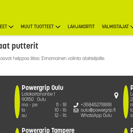
EET
MUUT TUOTTEET
LAHJAKORTIT
VALMISTAJAT
aat putterit
TARJOUKSET
oavat helppoa liitoa. Erinomainen valinta aloittelijoille.
Powergrip Oulu
Latokartanontie 1
L
90150
Oulu
2
ma - pe
11 - 18
+358452718818
m
la
10 - 16
oulu@powergrip.fi
l
su
12 - 16
WhatsApp Oulu
s
Powergrip Tampere