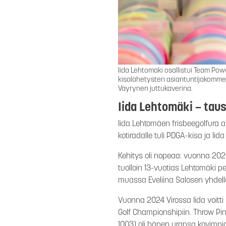
Iida Lehtomäki osallistui Team Po
kisalähetysten asiantuntijakomment
Väyrynen juttukaverina.
Iida Lehtomäki – taus
Iida Lehtomäen frisbeegolfura al
kotiradalle tuli PDGA-kisa ja Iid
Kehitys oli nopeaa: vuonna 2023
tuolloin 13-vuotias Lehtomäki p
muassa Eveliina Salosen yhdellä
Vuonna 2024 Virossa Iida voitti
Golf Championshipiin. Throw Pi
1003) oli hänen uransa kovimpia 