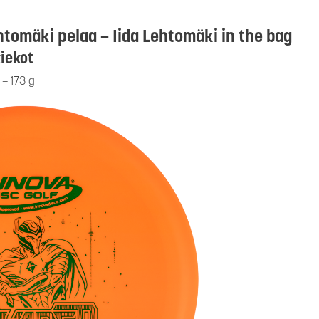
Lehtomäki pelaa – Iida Lehtomäki in the bag
kiekot
– 173 g