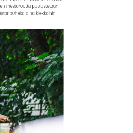
iten mestaruutta puolustetaan.
estaripuheita aina kiekkoihin