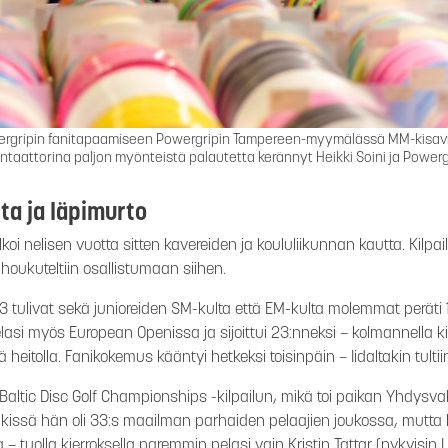
wergripin fanitapaamiseen Powergripin Tampereen-myymälässä MM-kisavii
aattorina paljon myönteistä palautetta kerännyt Heikki Soini ja Powergr
ta ja läpimurto
koi nelisen vuotta sitten kavereiden ja koululiikunnan kautta. Kilpa
a houkuteltiin osallistumaan siihen.
 tulivat sekä junioreiden SM-kulta että EM-kulta molemmat peräti 
elasi myös European Openissa ja sijoittui 23:nneksi – kolmannella k
 heitolla. Fanikokemus kääntyi hetkeksi toisinpäin – Iidaltakin tul
 Baltic Disc Golf Championships -kilpailun, mikä toi paikan Yhdysv
nkissä hän oli 33:s maailman parhaiden pelaajien joukossa, mutta 
– tuolla kierroksella paremmin pelasi vain Kristin Tattar (nykyisin L