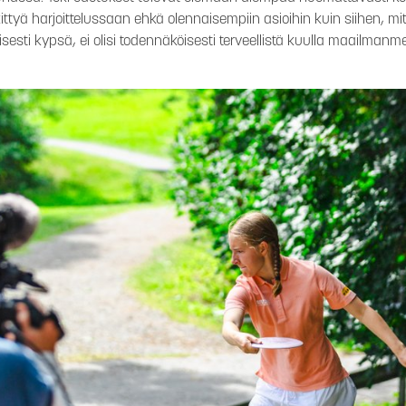
kittyä harjoittelussaan ehkä olennaisempiin asioihin kuin siihen, m
sesti kypsä, ei olisi todennäköisesti terveellistä kuulla maailmanm