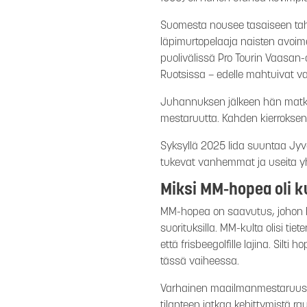
Suomesta nousee tasaiseen tahti
läpimurtopelaaja naisten avoime
puolivälissä Pro Tourin Vaasan-o
Ruotsissa – edelle mahtuivat vai
Juhannuksen jälkeen hän matku
mestaruutta. Kahden kierroksen 
Syksyllä 2025 Iida suuntaa Jyvä
tukevat vanhemmat ja useita yht
Miksi MM-hopea oli k
MM-hopea on saavutus, johon harv
suorituksilla. MM-kulta olisi ti
että frisbeegolfille lajina. Silt
tässä vaiheessa.
Varhainen maailmanmestaruus ol
tilanteen jatkaa kehittymistä