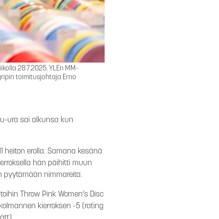
kolla 28.7.2025. YLEn MM-
ipin toimitusjohtaja Erno
ilu-ura sai alkunsa kun
11 heiton erolla. Samana kesänä
ierroksella hän päihitti muun
tiin pyytämään nimmareita.
altoihin Throw Pink Women’s Disc
kolmannen kierroksen -5 (rating
ätt).