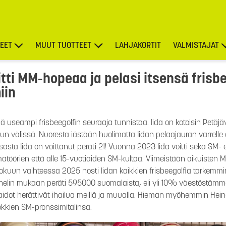
EET
MUUT TUOTTEET
LAHJAKORTIT
VALMISTAJAT
TARJOUKSET
tti MM-hopeaa ja pelasi itsensä frisb
iin
ä useampi frisbeegolfin seuraaja tunnistaa. Iida on kotoisin Petäjäve
välissä. Nuoresta iästään huolimatta Iidan pelaajauran varrelle 
sasta Iida on voittanut peräti 21! Vuonna 2023 Iida voitti sekä SM- 
atöörien että alle 15-vuotiaiden SM-kultaa. Viimeistään aikuisten 
lokuun vaihteessa 2025 nosti Iidan kaikkien frisbeegolfia tarkemmi
panelin mukaan peräti 595000 suomalaista, eli yli 10% väestöstämme.
taidot herättivät ihailua meillä ja muualla. Hieman myöhemmin Hei
okkien SM-pronssimitalinsa.