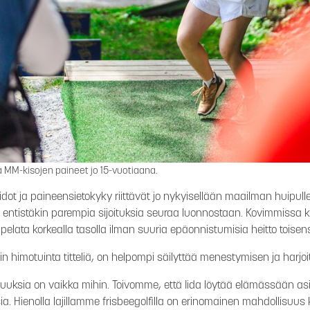
sa MM-kisojen paineet jo 15-vuotiaana.
aidot ja paineensietokyky riittävät jo nykyisellään maailman huipull
, entistäkin parempia sijoituksia seuraa luonnostaan.
Kovimmissa ki
pelata korkealla tasolla ilman suuria epäonnistumisia heitto toisen
ajin himotuinta titteliä, on helpompi säilyttää menestymisen ja harjo
isuuksia on vaikka mihin. Toivomme, että Iida löytää elämässään asi
ia. Hienolla lajillamme frisbeegolfilla on erinomainen mahdollisuus