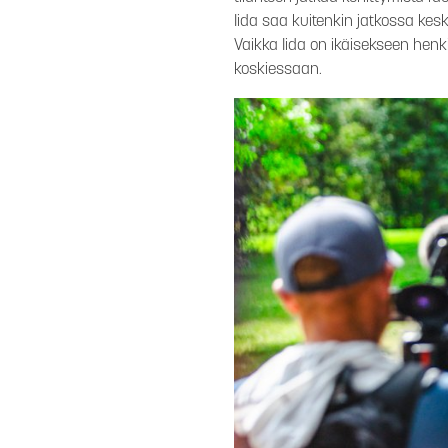
Iida saa kuitenkin jatkossa kes
Vaikka Iida on ikäisekseen henki
koskiessaan.