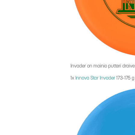
Invader on mainio putteri draivei
1x
Innova Star Invader
173-175 g