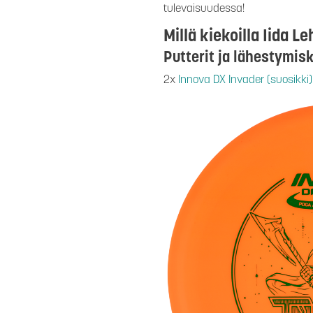
tulevaisuudessa!
Millä kiekoilla Iida 
Putterit ja lähestymis
2x
Innova DX Invader (suosikki)