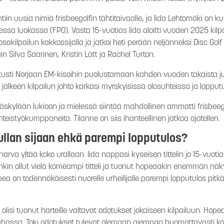
in uusia nimiä frisbeegolfin tähtitaivaalle, ja Iida Lehtomäki on
ssa luokassa (FPO). Vasta 15-vuotias Iida aloitti vuoden 2025 kil
sakilpailun kakkossijalla ja jatkoi heti perään neljänneksi Disc Golf
n Silva Saarinen, Kristin Lätt ja Rachel Turton.
sti Norjaan EM-kisoihin puolustamaan kahden vuoden takaista jun
jälkeen kilpailun johto karkasi myrskyisissä olosuhteissa ja lopput
skylään lukioon ja mielessä siintää mahdollinen ammatti frisbeegolf
eistyökumppaneita. Tilanne on siis ihanteellinen jatkoa ajatellen.
ullan sijaan ehkä parempi lopputulos?
a yltää koko urallaan. Iida nappasi kyseisen tittelin jo 15-vuotiaa
etenkin ollut vielä komeampi titteli ja tuonut hopeaakin enemmän nä
i hopea on todennäköisesti nuorelle urheilijalle parempi lopputulos pi
isi tuonut harteille valtavat odotukset jokaiseen kilpailuun. Ho
 rauhassa. Toki odotukset tulevat olemaan aiempaa huomattavast