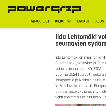
TARJOUKSET
KIEKOT
LAUKUT
ASUST
Iida Lehtomäki voi
seuraavien sydäm
Iida Lehtomäki on nimi, jonka yh
Suomessa Jyväskylän ja Keuruun 
voittoja. Itseasiassa 36 PDGA-ki
Vuonna 2024 Iida voitti sekä am
Tampereella ja Nokialla heinä-e
YLEn televisiointi tavoitti Finn
paineensietokyky ja esiintymis
voitti ensimmäisen aikuisten lu