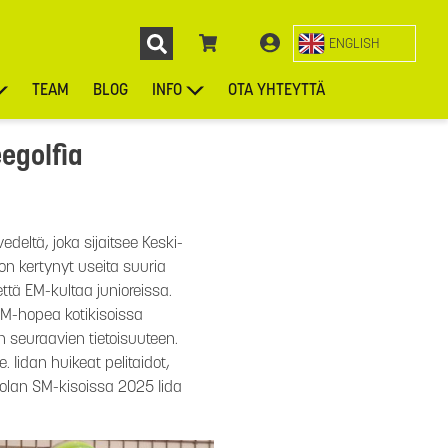
ENGLISH
TEAM
BLOG
INFO
OTA YHTEYTTÄ
ENGL
KIEKOT
LAUKUT
ASUSTEET
MUUT TUOTTEET
eegolfia
deltä, joka sijaitsee Keski-
on kertynyt useita suuria
että EM-kultaa junioreissa.
MM-hopea kotikisoissa
n seuraavien tietoisuuteen.
 Iidan huikeat pelitaidot,
nolan SM-kisoissa 2025 Iida