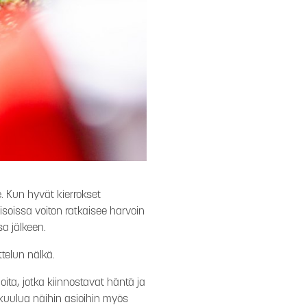
e. Kun hyvät kierrokset
soissa voiton ratkaisee harvoin
sa jälkeen.
ittelun nälkä.
oita, jotka kiinnostavat häntä ja
 kuulua näihin asioihin myös