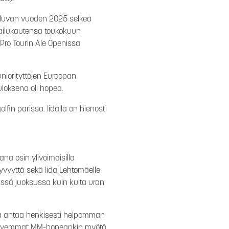
 kuluvan vuoden 2025 selkeä
pailukautensa toukokuun
 Pro Tourin Ale Openissa
iorityttöjen Euroopan
uloksena oli hopea.
in parissa. Iidalla on hienosti
na osin ylivoimaisilla
kyvyyttä sekä Iida Lehtomäelle
tkässä juoksussa kuin kulta uran
pea antaa henkisesti helpomman
i kovemmat MM-hopeankin myötä.