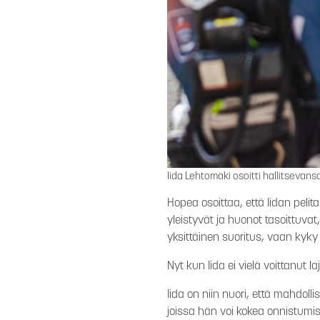
Iida Lehtomäki osoitti hallitsevan
Hopea osoittaa, että Iidan pelit
yleistyvät ja huonot tasoittuvat
yksittäinen suoritus, vaan kyky 
Nyt kun Iida ei vielä voittanut l
Iida on niin nuori, että mahdoll
joissa hän voi kokea onnistumis