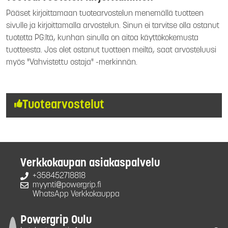
Pääset kirjoittamaan tuotearvostelun menemällä tuotteen
sivulle ja kirjoittamalla arvostelun. Sinun ei tarvitse olla ostanut
tuotetta PG:ltä, kunhan sinulla on aitoa käyttökokemusta
tuotteesta. Jos olet ostanut tuotteen meiltä, saat arvosteluusi
myös "Vahvistettu ostaja" -merkinnän.
Tuotearvostelut
Verkkokaupan asiakaspalvelu
+358452718818
myynti@powergrip.fi
WhatsApp Verkkokauppa
Powergrip Oulu