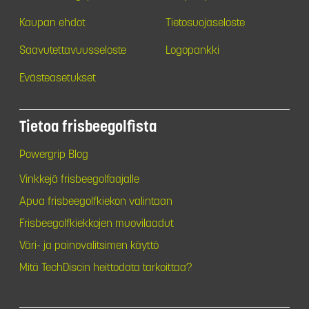
Kaupan ehdot
Tietosuojaseloste
Saavutettavuusseloste
Logopankki
Evästeasetukset
Tietoa frisbeegolfista
Powergrip Blog
Vinkkejä frisbeegolfaajalle
Apua frisbeegolfkiekon valintaan
Frisbeegolfkiekkojen muovilaadut
Väri- ja painovalitsimen käyttö
Mitä TechDiscin heittodata tarkoittaa?