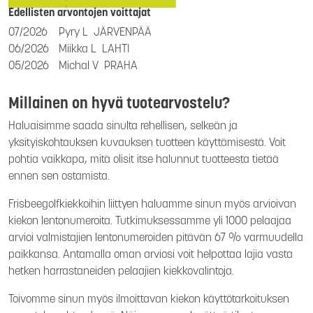
Edellisten arvontojen voittajat
07/2026
Pyry L
JÄRVENPÄÄ
06/2026
Miikka L
LAHTI
05/2026
Michal V
PRAHA
Millainen on hyvä tuotearvostelu?
Haluaisimme saada sinulta rehellisen, selkeän ja
yksityiskohtauksen kuvauksen tuotteen käyttämisestä. Voit
pohtia vaikkapa, mitä olisit itse halunnut tuotteesta tietää
ennen sen ostamista.
Frisbeegolfkiekkoihin liittyen haluamme sinun myös arvioivan
kiekon lentonumeroita. Tutkimuksessamme yli 1000 pelaajaa
arvioi valmistajien lentonumeroiden pitävän 67 % varmuudella
paikkansa. Antamalla oman arviosi voit helpottaa lajia vasta
hetken harrastaneiden pelaajien kiekkovalintoja.
Toivomme sinun myös ilmoittavan kiekon käyttötarkoituksen