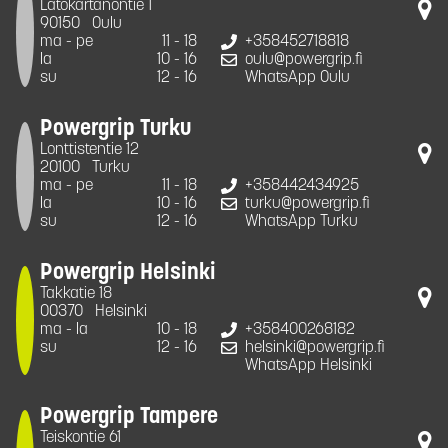
Latokartanontie 1
90150
Oulu
ma - pe
11 - 18
+358452718818
la
10 - 16
oulu@powergrip.fi
su
12 - 16
WhatsApp Oulu
Powergrip Turku
Lonttistentie 12
20100
Turku
ma - pe
11 - 18
+358442434925
la
10 - 16
turku@powergrip.fi
su
12 - 16
WhatsApp Turku
Powergrip Helsinki
Takkatie 18
00370
Helsinki
ma - la
10 - 18
+358400268182
su
12 - 16
helsinki@powergrip.fi
WhatsApp Helsinki
Powergrip Tampere
Teiskontie 61