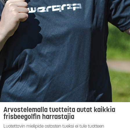
Arvostelemalla tuotteita autat kaikkia
frisbeegolfin harrastajia
Luotettavin mielipide ostosten tueksi ei tule tuotteen