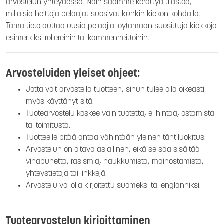
arvostelun yhteydessä. Näin saamme kerättyä tilastoa,
millaisia heittoja pelaajat suosivat kunkin kiekon kohdalla.
Tämä tieto auttaa uusia pelaajia löytämään suosittuja kiekkoja
esimerkiksi rollereihin tai kämmenheittoihin.
Arvosteluiden yleiset ohjeet:
Jotta voit arvostella tuotteen, sinun tulee olla oikeasti
myös käyttänyt sitä.
Tuotearvostelu koskee vain tuotetta, ei hintaa, ostamista
tai toimitusta.
Tuotteelle pitää antaa vähintään yleinen tähtiluokitus.
Arvostelun on oltava asiallinen, eikä se saa sisältää
vihapuhetta, rasismia, haukkumista, mainostamista,
yhteystietoja tai linkkejä.
Arvostelu voi olla kirjoitettu suomeksi tai englanniksi.
Tuotearvostelun kirjoittaminen