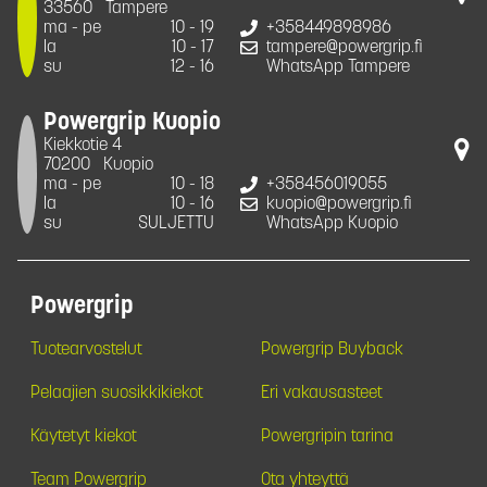
33560
Tampere
ma - pe
10 - 19
+358449898986
la
10 - 17
tampere@powergrip.fi
su
12 - 16
WhatsApp Tampere
Powergrip Kuopio
Kiekkotie 4
70200
Kuopio
ma - pe
10 - 18
+358456019055
la
10 - 16
kuopio@powergrip.fi
su
SULJETTU
WhatsApp Kuopio
Powergrip
Tuotearvostelut
Powergrip Buyback
Pelaajien suosikkikiekot
Eri vakausasteet
Käytetyt kiekot
Powergripin tarina
Team Powergrip
Ota yhteyttä