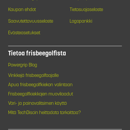
Kaupan ehdot
Tietosuojaseloste
Saavutettavuusseloste
Logopankki
Evästeasetukset
Tietoa frisbeegolfista
Powergrip Blog
Vinkkejä frisbeegolfaajalle
Apua frisbeegolfkiekon valintaan
Frisbeegolfkiekkojen muovilaadut
Väri- ja painovalitsimen käyttö
Mitä TechDiscin heittodata tarkoittaa?