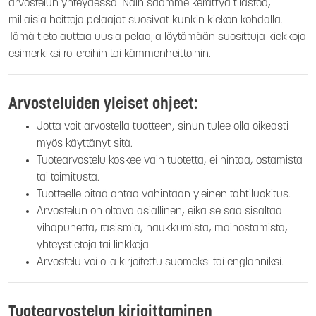
arvostelun yhteydessä. Näin saamme kerättyä tilastoa,
millaisia heittoja pelaajat suosivat kunkin kiekon kohdalla.
Tämä tieto auttaa uusia pelaajia löytämään suosittuja kiekkoja
esimerkiksi rollereihin tai kämmenheittoihin.
Arvosteluiden yleiset ohjeet:
Jotta voit arvostella tuotteen, sinun tulee olla oikeasti
myös käyttänyt sitä.
Tuotearvostelu koskee vain tuotetta, ei hintaa, ostamista
tai toimitusta.
Tuotteelle pitää antaa vähintään yleinen tähtiluokitus.
Arvostelun on oltava asiallinen, eikä se saa sisältää
vihapuhetta, rasismia, haukkumista, mainostamista,
yhteystietoja tai linkkejä.
Arvostelu voi olla kirjoitettu suomeksi tai englanniksi.
Tuotearvostelun kirjoittaminen