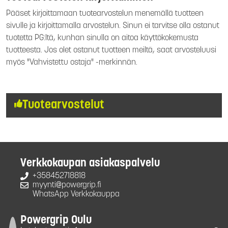
Pääset kirjoittamaan tuotearvostelun menemällä tuotteen
sivulle ja kirjoittamalla arvostelun. Sinun ei tarvitse olla ostanut
tuotetta PG:ltä, kunhan sinulla on aitoa käyttökokemusta
tuotteesta. Jos olet ostanut tuotteen meiltä, saat arvosteluusi
myös "Vahvistettu ostaja" -merkinnän.
Tuotearvostelut
Verkkokaupan asiakaspalvelu
+358452718818
myynti@powergrip.fi
WhatsApp Verkkokauppa
Powergrip Oulu