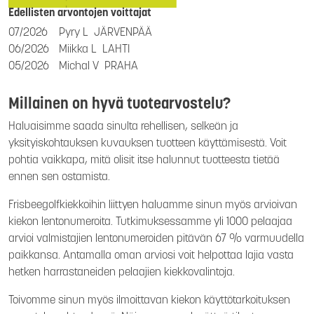
Edellisten arvontojen voittajat
07/2026
Pyry L
JÄRVENPÄÄ
06/2026
Miikka L
LAHTI
05/2026
Michal V
PRAHA
Millainen on hyvä tuotearvostelu?
Haluaisimme saada sinulta rehellisen, selkeän ja
yksityiskohtauksen kuvauksen tuotteen käyttämisestä. Voit
pohtia vaikkapa, mitä olisit itse halunnut tuotteesta tietää
ennen sen ostamista.
Frisbeegolfkiekkoihin liittyen haluamme sinun myös arvioivan
kiekon lentonumeroita. Tutkimuksessamme yli 1000 pelaajaa
arvioi valmistajien lentonumeroiden pitävän 67 % varmuudella
paikkansa. Antamalla oman arviosi voit helpottaa lajia vasta
hetken harrastaneiden pelaajien kiekkovalintoja.
Toivomme sinun myös ilmoittavan kiekon käyttötarkoituksen