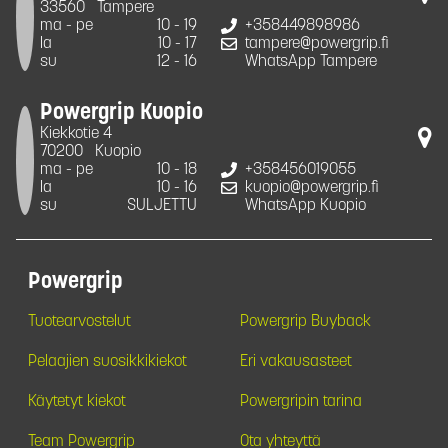
33560
Tampere
ma - pe
10 - 19
+358449898986
la
10 - 17
tampere@powergrip.fi
su
12 - 16
WhatsApp Tampere
Powergrip Kuopio
Kiekkotie 4
70200
Kuopio
ma - pe
10 - 18
+358456019055
la
10 - 16
kuopio@powergrip.fi
su
SULJETTU
WhatsApp Kuopio
Powergrip
Tuotearvostelut
Powergrip Buyback
Pelaajien suosikkikiekot
Eri vakausasteet
Käytetyt kiekot
Powergripin tarina
Team Powergrip
Ota yhteyttä