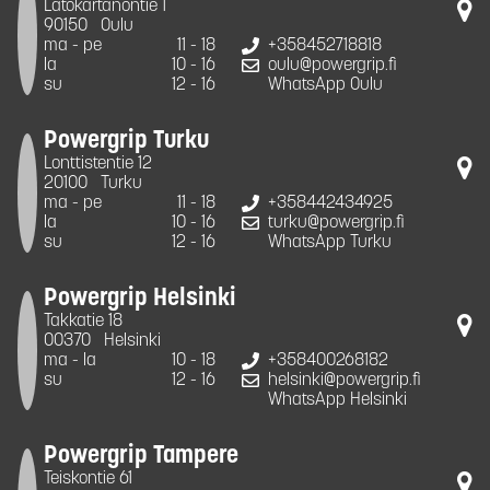
Latokartanontie 1
90150
Oulu
ma - pe
11 - 18
+358452718818
la
10 - 16
oulu@powergrip.fi
su
12 - 16
WhatsApp Oulu
Powergrip Turku
Lonttistentie 12
20100
Turku
ma - pe
11 - 18
+358442434925
la
10 - 16
turku@powergrip.fi
su
12 - 16
WhatsApp Turku
Powergrip Helsinki
Takkatie 18
00370
Helsinki
ma - la
10 - 18
+358400268182
su
12 - 16
helsinki@powergrip.fi
WhatsApp Helsinki
Powergrip Tampere
Teiskontie 61