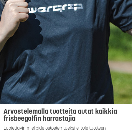
Arvostelemalla tuotteita autat kaikkia
frisbeegolfin harrastajia
Luotettavin mielipide ostosten tueksi ei tule tuotteen