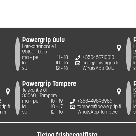
Powergrip Oulu
Latokartanontie 1
L
90150
Oulu
2
ma - pe
11 - 18
+358452718818
m
la
10 - 16
oulu@powergrip.fi
l
su
12 - 16
WhatsApp Oulu
s
Powergrip Tampere
Teiskontie 61
K
33560
Tampere
7
2
ma - pe
10 - 19
+358449898986
m
ip.fi
la
10 - 17
tampere@powergrip.fi
l
nki
su
12 - 16
WhatsApp Tampere
s
Tietoa frisbeegolfista