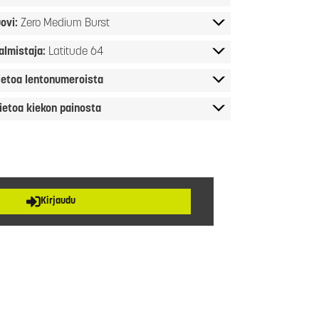
ovi:
Zero Medium Burst
almistaja:
Latitude 64
ietoa lentonumeroista
ietoa kiekon painosta
Kirjaudu