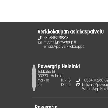
Verkkokaupan asiakaspalvelu
+358452718818
myynti@powergrip.fi
WhatsApp Verkkokauppa
Powergrip Helsinki
Takkatie 18
00370
Helsinki
ma - la
10 - 18
+35840026818
su
12 - 16
helsinki@powergr
WhatsApp Helsi
Powergrip