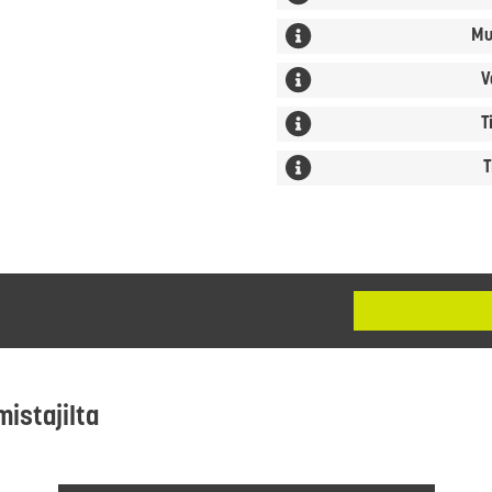
Mu
V
T
T
mistajilta