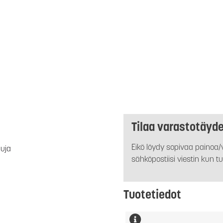
Tilaa varastotäyd
Eikö löydy sopivaa painoa/v
luja
sähköpostiisi viestin kun tu
Tuotetiedot