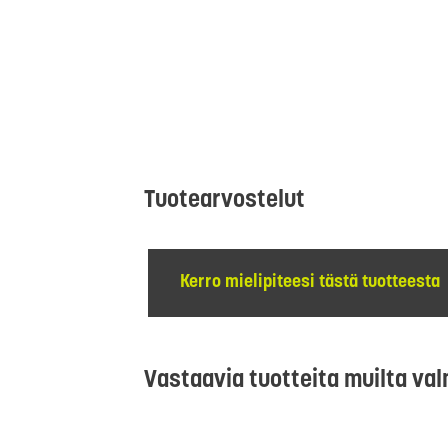
Tuotearvostelut
Kerro mielipiteesi tästä tuotteesta
Vastaavia tuotteita muilta val