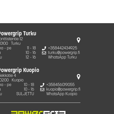
Powergrip Turku
onttistentie 12
0100
Turku
a - pe
11 - 18
+358442434925
a
10 - 16
turku@powergrip.fi
u
12 - 16
WhatsApp Turku
Powergrip Kuopio
iekkotie 4
0200
Kuopio
a - pe
10 - 18
+358456019055
a
10 - 16
kuopio@powergrip.fi
u
SULJETTU
WhatsApp Kuopio