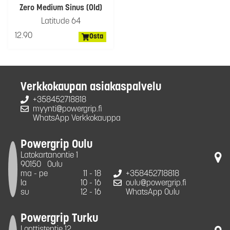
Zero Medium Sinus (Old)
Latitude 64
12.90
Osta
Verkkokaupan asiakaspalvelu
+358452718818
myynti@powergrip.fi
WhatsApp Verkkokauppa
Powergrip Oulu
Latokartanontie 1
90150
Oulu
ma - pe
11 - 18
+358452718818
la
10 - 16
oulu@powergrip.fi
su
12 - 16
WhatsApp Oulu
Powergrip Turku
Lonttistentie 12