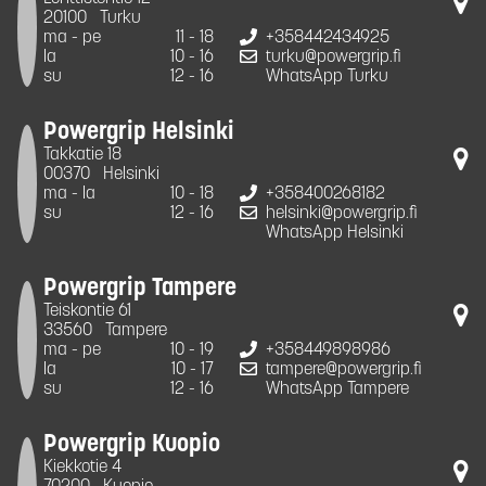
20100
Turku
ma - pe
11 - 18
+358442434925
la
10 - 16
turku@powergrip.fi
su
12 - 16
WhatsApp Turku
Powergrip Helsinki
Takkatie 18
00370
Helsinki
ma - la
10 - 18
+358400268182
su
12 - 16
helsinki@powergrip.fi
WhatsApp Helsinki
Powergrip Tampere
Teiskontie 61
33560
Tampere
ma - pe
10 - 19
+358449898986
la
10 - 17
tampere@powergrip.fi
su
12 - 16
WhatsApp Tampere
Powergrip Kuopio
Kiekkotie 4