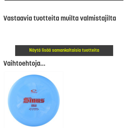
Vastaavia tuotteita muilta valmistajilta
Näytä lisää samankaltaisia tuotteita
Vaihtoehtoja...