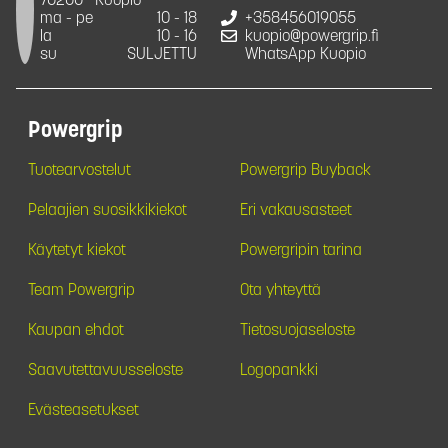
70200
Kuopio
ma - pe
10 - 18
+358456019055
la
10 - 16
kuopio@powergrip.fi
su
SULJETTU
WhatsApp Kuopio
Powergrip
Tuotearvostelut
Powergrip Buyback
Pelaajien suosikkikiekot
Eri vakausasteet
Käytetyt kiekot
Powergripin tarina
Team Powergrip
Ota yhteyttä
Kaupan ehdot
Tietosuojaseloste
Saavutettavuusseloste
Logopankki
Evästeasetukset