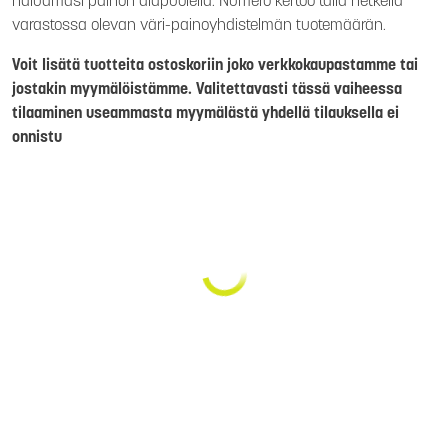
haluamasi painon alapuolella. Numero kertoo tällä hetkellä
varastossa olevan väri-painoyhdistelmän tuotemäärän.
Voit lisätä tuotteita ostoskoriin joko verkkokaupastamme tai
jostakin myymälöistämme. Valitettavasti tässä vaiheessa
tilaaminen useammasta myymälästä yhdellä tilauksella ei
onnistu