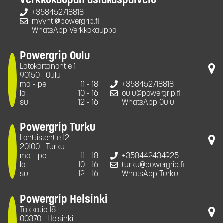
Verkkokaupan asiakaspalvelu
+358452718818
myynti@powergrip.fi
WhatsApp Verkkokauppa
Powergrip Oulu
Latokartanontie 1
90150
Oulu
ma - pe
11 - 18
+358452718818
la
10 - 16
oulu@powergrip.fi
su
12 - 16
WhatsApp Oulu
Powergrip Turku
Lonttistentie 12
20100
Turku
ma - pe
11 - 18
+358442434925
la
10 - 16
turku@powergrip.fi
su
12 - 16
WhatsApp Turku
Powergrip Helsinki
Takkatie 18
00370
Helsinki