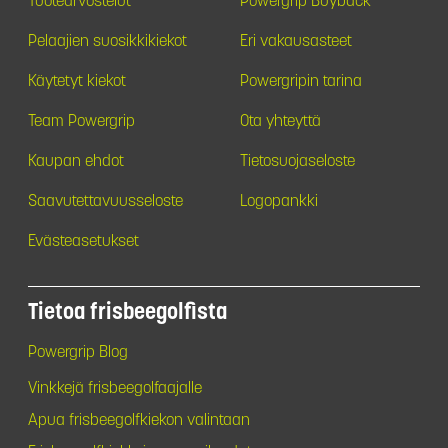
Tuotearvostelut
Powergrip Buyback
Pelaajien suosikkikiekot
Eri vakausasteet
Käytetyt kiekot
Powergripin tarina
Team Powergrip
Ota yhteyttä
Kaupan ehdot
Tietosuojaseloste
Saavutettavuusseloste
Logopankki
Evästeasetukset
Tietoa frisbeegolfista
Powergrip Blog
Vinkkejä frisbeegolfaajalle
Apua frisbeegolfkiekon valintaan