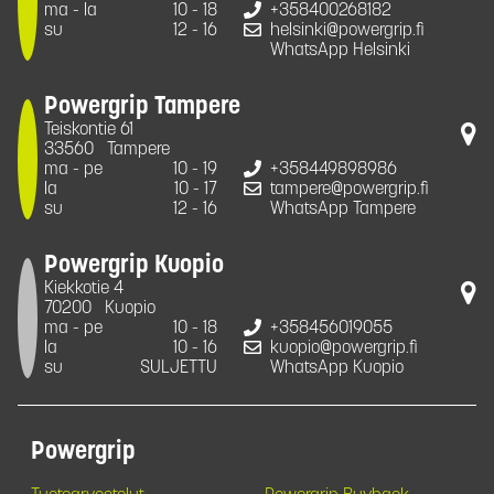
ma - la
10 - 18
+358400268182
su
12 - 16
helsinki@powergrip.fi
WhatsApp Helsinki
Powergrip Tampere
Teiskontie 61
33560
Tampere
ma - pe
10 - 19
+358449898986
la
10 - 17
tampere@powergrip.fi
su
12 - 16
WhatsApp Tampere
Powergrip Kuopio
Kiekkotie 4
70200
Kuopio
ma - pe
10 - 18
+358456019055
la
10 - 16
kuopio@powergrip.fi
su
SULJETTU
WhatsApp Kuopio
Powergrip