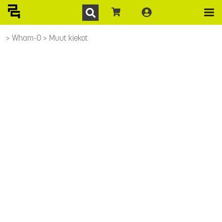
Wham-O
Muut kiekot