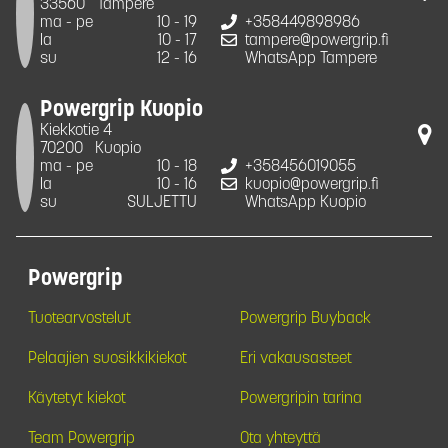
33560
Tampere
ma - pe
10 - 19
+358449898986
la
10 - 17
tampere@powergrip.fi
su
12 - 16
WhatsApp Tampere
Powergrip Kuopio
Kiekkotie 4
70200
Kuopio
ma - pe
10 - 18
+358456019055
la
10 - 16
kuopio@powergrip.fi
su
SULJETTU
WhatsApp Kuopio
Powergrip
Tuotearvostelut
Powergrip Buyback
Pelaajien suosikkikiekot
Eri vakausasteet
Käytetyt kiekot
Powergripin tarina
Team Powergrip
Ota yhteyttä