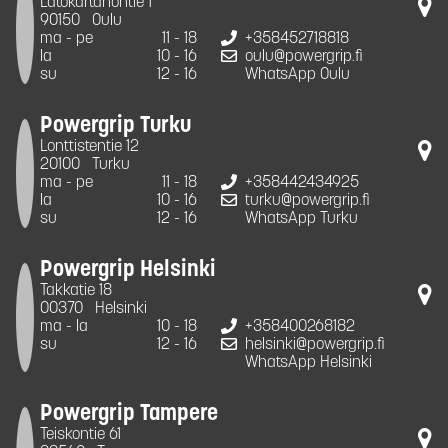
Latokartanontie 1
90150
Oulu
ma - pe
11 - 18
+358452718818
la
10 - 16
oulu@powergrip.fi
su
12 - 16
WhatsApp Oulu
Powergrip Turku
Lonttistentie 12
20100
Turku
ma - pe
11 - 18
+358442434925
la
10 - 16
turku@powergrip.fi
su
12 - 16
WhatsApp Turku
Powergrip Helsinki
Takkatie 18
00370
Helsinki
ma - la
10 - 18
+358400268182
su
12 - 16
helsinki@powergrip.fi
WhatsApp Helsinki
Powergrip Tampere
Teiskontie 61