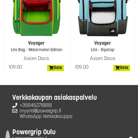
Voyager
Voyager
Lite Bag - Watermelon Edition
Lite - Ripstop
Axiom Discs
Axiom Discs
109.00
109.00
Osta
Osta
Verkkokaupan asiakaspalvelu
+358452718818
myynti@powergrip.fi
WhatsApp Verkkokauppa
Powergrip Oulu