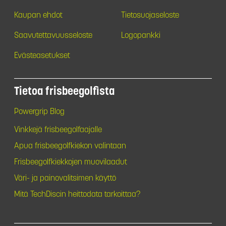
Kaupan ehdot
Tietosuojaseloste
Saavutettavuusseloste
Logopankki
Evästeasetukset
Tietoa frisbeegolfista
Powergrip Blog
Vinkkejä frisbeegolfaajalle
Apua frisbeegolfkiekon valintaan
Frisbeegolfkiekkojen muovilaadut
Väri- ja painovalitsimen käyttö
Mitä TechDiscin heittodata tarkoittaa?