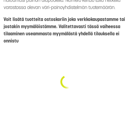
haluamasi painon alapuolella. Numero kertoo tällä hetkellä
varastossa olevan väri-painoyhdistelmän tuotemäärän.
Voit lisätä tuotteita ostoskoriin joko verkkokaupastamme tai
jostakin myymälöistämme. Valitettavasti tässä vaiheessa
tilaaminen useammasta myymälästä yhdellä tilauksella ei
onnistu