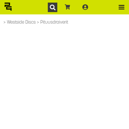
Westside Discs
Pituusdraiverit