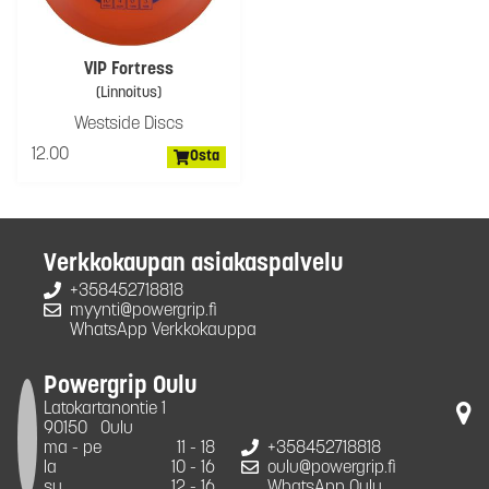
VIP Fortress
(Linnoitus)
Westside Discs
12.00
Osta
Verkkokaupan asiakaspalvelu
+358452718818
myynti@powergrip.fi
WhatsApp Verkkokauppa
Powergrip Oulu
Latokartanontie 1
90150
Oulu
ma - pe
11 - 18
+358452718818
la
10 - 16
oulu@powergrip.fi
su
12 - 16
WhatsApp Oulu