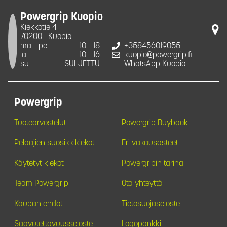
Powergrip Kuopio
Kiekkotie 4
70200
Kuopio
ma - pe
10 - 18
+358456019055
la
10 - 16
kuopio@powergrip.fi
su
SULJETTU
WhatsApp Kuopio
Powergrip
Tuotearvostelut
Powergrip Buyback
Pelaajien suosikkikiekot
Eri vakausasteet
Käytetyt kiekot
Powergripin tarina
Team Powergrip
Ota yhteyttä
Kaupan ehdot
Tietosuojaseloste
Saavutettavuusseloste
Logopankki