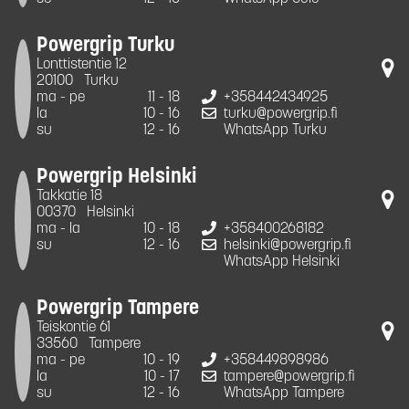
Powergrip Turku
Lonttistentie 12
20100
Turku
ma - pe
11 - 18
+358442434925
la
10 - 16
turku@powergrip.fi
su
12 - 16
WhatsApp Turku
Powergrip Helsinki
Takkatie 18
00370
Helsinki
ma - la
10 - 18
+358400268182
su
12 - 16
helsinki@powergrip.fi
WhatsApp Helsinki
Powergrip Tampere
Teiskontie 61
33560
Tampere
ma - pe
10 - 19
+358449898986
la
10 - 17
tampere@powergrip.fi
su
12 - 16
WhatsApp Tampere