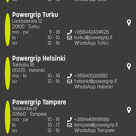
Powergrip Turku
Lonttistentie 12
20100
Turku
ma - pe
11 - 18
+358442434925
la
10 - 16
turku@powergrip.fi
su
12 - 16
WhatsApp Turku
Powergrip Helsinki
Takkatie 18
00370
Helsinki
ma - la
10 - 18
+358400268182
su
12 - 16
helsinki@powergrip.fi
WhatsApp Helsinki
Powergrip Tampere
Teiskontie 61
33560
Tampere
ma - pe
10 - 19
+358449898986
la
10 - 17
tampere@powergrip.fi
su
12 - 16
WhatsApp Tampere