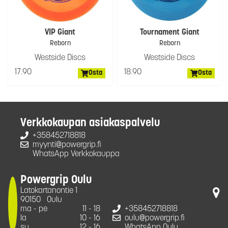
VIP Giant
Tournament Giant
Reborn
Reborn
Westside Discs
Westside Discs
17.90
18.90
Osta
Osta
Verkkokaupan asiakaspalvelu
+358452718818
myynti@powergrip.fi
WhatsApp Verkkokauppa
Powergrip Oulu
Latokartanontie 1
90150
Oulu
ma - pe
11 - 18
+358452718818
la
10 - 16
oulu@powergrip.fi
su
12 - 16
WhatsApp Oulu