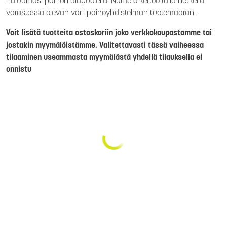
haluamasi painon alapuolella. Numero kertoo tällä hetkellä
varastossa olevan väri-painoyhdistelmän tuotemäärän.
Voit lisätä tuotteita ostoskoriin joko verkkokaupastamme tai
jostakin myymälöistämme. Valitettavasti tässä vaiheessa
tilaaminen useammasta myymälästä yhdellä tilauksella ei
onnistu