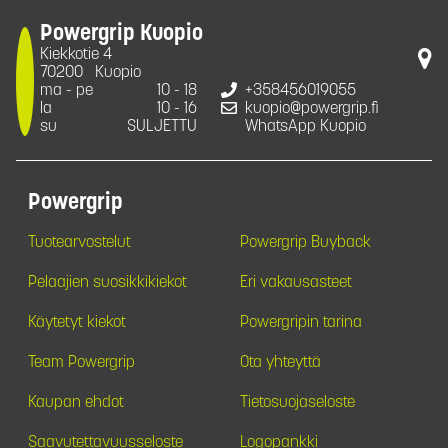
Powergrip Kuopio
Kiekkotie 4
70200
Kuopio
ma - pe
10 - 18
+358456019055
la
10 - 16
kuopio@powergrip.fi
su
SULJETTU
WhatsApp Kuopio
Powergrip
Tuotearvostelut
Powergrip Buyback
Pelaajien suosikkikiekot
Eri vakausasteet
Käytetyt kiekot
Powergripin tarina
Team Powergrip
Ota yhteyttä
Kaupan ehdot
Tietosuojaseloste
Saavutettavuusseloste
Logopankki