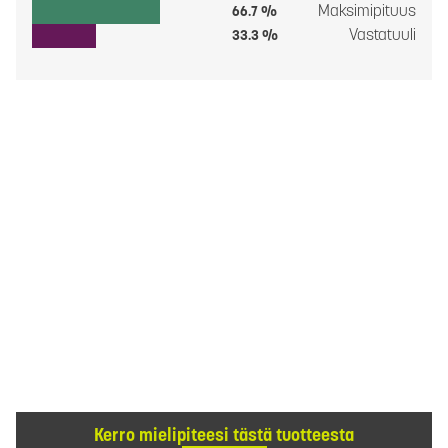
Maksimipituus
66.7 %
Vastatuuli
33.3 %
Kerro mielipiteesi tästä tuotteesta