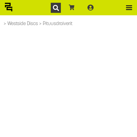
Westside Discs
Pituusdraiverit