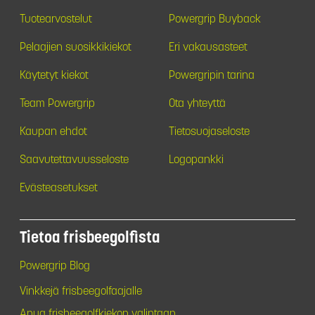
Tuotearvostelut
Powergrip Buyback
Pelaajien suosikkikiekot
Eri vakausasteet
Käytetyt kiekot
Powergripin tarina
Team Powergrip
Ota yhteyttä
Kaupan ehdot
Tietosuojaseloste
Saavutettavuusseloste
Logopankki
Evästeasetukset
Tietoa frisbeegolfista
Powergrip Blog
Vinkkejä frisbeegolfaajalle
Apua frisbeegolfkiekon valintaan