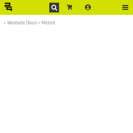
Westside Discs
Midarit