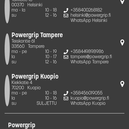
Takkatie 18
00370
Helsinki
ma - la
10 - 18
+358400268182
su
12 - 16
helsinki@powergrip.fi
WhatsApp Helsinki
Powergrip Tampere
Teiskontie 61
33560
Tampere
ma - pe
10 - 19
+358449898986
la
10 - 17
tampere@powergrip.fi
su
12 - 16
WhatsApp Tampere
Powergrip Kuopio
Kiekkotie 4
70200
Kuopio
ma - pe
10 - 18
+358456019055
la
10 - 16
kuopio@powergrip.fi
su
SULJETTU
WhatsApp Kuopio
Powergrip