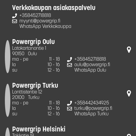
Verkkokaupan asiakaspalvelu
+358452718818
myynti@powergrip.fi
WhatsApp Verkkokauppa
Powergrip Oulu
Latokartanontie 1
90150
Oulu
ma - pe
11 - 18
+358452718818
la
10 - 16
oulu@powergrip.fi
su
12 - 16
WhatsApp Oulu
Powergrip Turku
Lonttistentie 12
20100
Turku
ma - pe
11 - 18
+358442434925
la
10 - 16
turku@powergrip.fi
su
12 - 16
WhatsApp Turku
Powergrip Helsinki