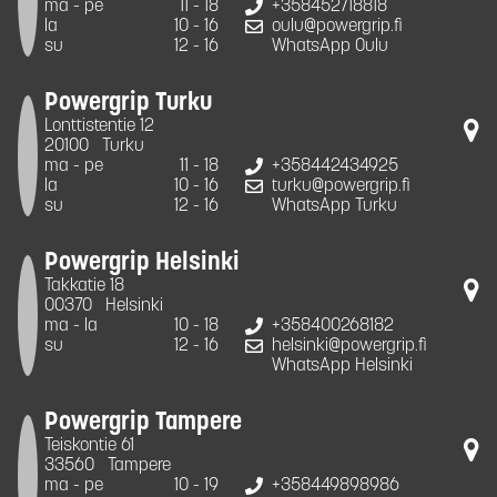
ma - pe
11 - 18
+358452718818
la
10 - 16
oulu@powergrip.fi
su
12 - 16
WhatsApp Oulu
Powergrip Turku
Lonttistentie 12
20100
Turku
ma - pe
11 - 18
+358442434925
la
10 - 16
turku@powergrip.fi
su
12 - 16
WhatsApp Turku
Powergrip Helsinki
Takkatie 18
00370
Helsinki
ma - la
10 - 18
+358400268182
su
12 - 16
helsinki@powergrip.fi
WhatsApp Helsinki
Powergrip Tampere
Teiskontie 61
33560
Tampere
ma - pe
10 - 19
+358449898986