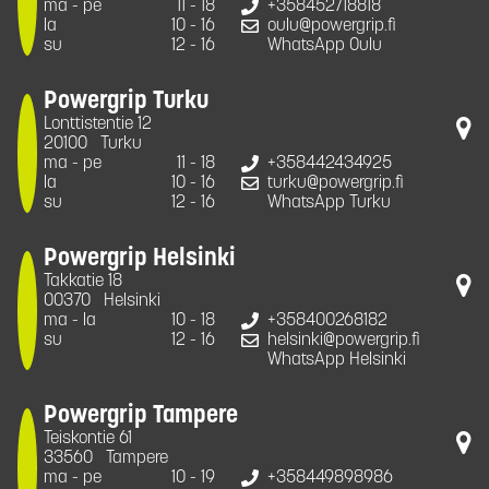
ma - pe
11 - 18
+358452718818
la
10 - 16
oulu@powergrip.fi
su
12 - 16
WhatsApp Oulu
Powergrip Turku
Lonttistentie 12
20100
Turku
ma - pe
11 - 18
+358442434925
la
10 - 16
turku@powergrip.fi
su
12 - 16
WhatsApp Turku
Powergrip Helsinki
Takkatie 18
00370
Helsinki
ma - la
10 - 18
+358400268182
su
12 - 16
helsinki@powergrip.fi
WhatsApp Helsinki
Powergrip Tampere
Teiskontie 61
33560
Tampere
ma - pe
10 - 19
+358449898986