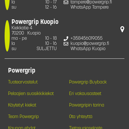
la
10 - 17
tampere@powergrip.fi
su
12 - 16
WhatsApp Tampere
Powergrip Kuopio
Kiekkotie 4
70200
Kuopio
ma - pe
10 - 18
+358456019055
la
10 - 16
kuopio@powergrip.fi
su
SULJETTU
WhatsApp Kuopio
Powergrip
Tuotearvostelut
Powergrip Buyback
Pelaajien suosikkikiekot
Eri vakausasteet
Käytetyt kiekot
Powergripin tarina
Team Powergrip
Ota yhteyttä
Kaupan ehdot
Tietosuojaseloste