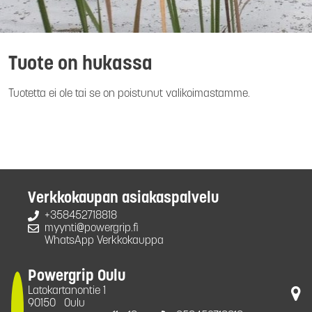
Tuote on hukassa
Tuotetta ei ole tai se on poistunut valikoimastamme.
Verkkokaupan asiakaspalvelu
+358452718818
myynti@powergrip.fi
WhatsApp Verkkokauppa
Powergrip Oulu
Latokartanontie 1
90150
Oulu