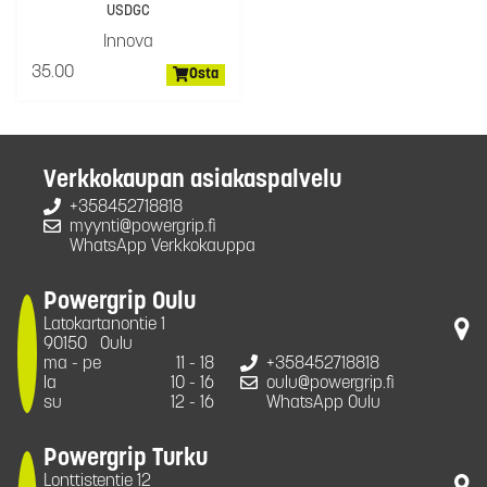
USDGC
Innova
35.00
Osta
Verkkokaupan asiakaspalvelu
+358452718818
myynti@powergrip.fi
WhatsApp Verkkokauppa
Powergrip Oulu
Latokartanontie 1
90150
Oulu
ma - pe
11 - 18
+358452718818
la
10 - 16
oulu@powergrip.fi
su
12 - 16
WhatsApp Oulu
Powergrip Turku
Lonttistentie 12