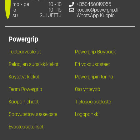
ma - pe
10 - 18
+358456019055
la
10 - 16
kuopio@powergrip.fi
su
SULJETTU
WhatsApp Kuopio
Powergrip
Tuotearvostelut
Powergrip Buyback
Pelaajien suosikkikiekot
Eri vakausasteet
Käytetyt kiekot
Powergripin tarina
Team Powergrip
Ota yhteyttä
Kaupan ehdot
Tietosuojaseloste
Saavutettavuusseloste
Logopankki
Evästeasetukset