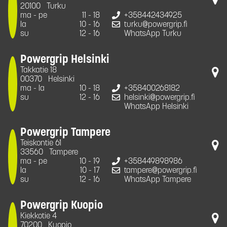
20100
Turku
ma - pe
11 - 18
+358442434925
la
10 - 16
turku@powergrip.fi
su
12 - 16
WhatsApp Turku
Powergrip Helsinki
Takkatie 18
00370
Helsinki
ma - la
10 - 18
+358400268182
su
12 - 16
helsinki@powergrip.fi
WhatsApp Helsinki
Powergrip Tampere
Teiskontie 61
33560
Tampere
ma - pe
10 - 19
+358449898986
la
10 - 17
tampere@powergrip.fi
su
12 - 16
WhatsApp Tampere
Powergrip Kuopio
Kiekkotie 4
70200
Kuopio