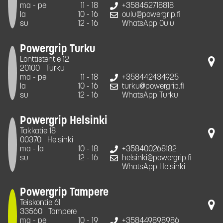
ma - pe
11 - 18
+358452718818
la
10 - 16
oulu@powergrip.fi
su
12 - 16
WhatsApp Oulu
Powergrip Turku
Lonttistentie 12
20100
Turku
ma - pe
11 - 18
+358442434925
la
10 - 16
turku@powergrip.fi
su
12 - 16
WhatsApp Turku
Powergrip Helsinki
Takkatie 18
00370
Helsinki
ma - la
10 - 18
+358400268182
su
12 - 16
helsinki@powergrip.fi
WhatsApp Helsinki
Powergrip Tampere
Teiskontie 61
33560
Tampere
ma - pe
10 - 19
+358449898986