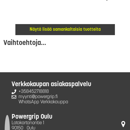
Näytä lisää samankaltaisia tuotteita
Vaihtoehtoja...
Verkkokaupan asiakaspalvelu
+358452718818
myynti@powergrip.fi
WhatsApp Verkkokauppa
Powergrip Oulu
Latokartanontie 1
90150
Oulu