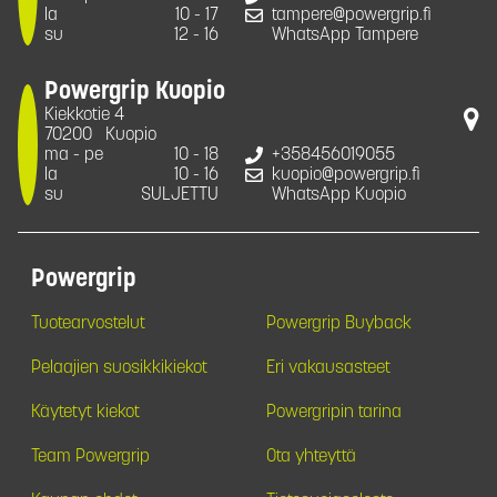
la
10 - 17
tampere@powergrip.fi
su
12 - 16
WhatsApp Tampere
Powergrip Kuopio
Kiekkotie 4
70200
Kuopio
ma - pe
10 - 18
+358456019055
la
10 - 16
kuopio@powergrip.fi
su
SULJETTU
WhatsApp Kuopio
Powergrip
Tuotearvostelut
Powergrip Buyback
Pelaajien suosikkikiekot
Eri vakausasteet
Käytetyt kiekot
Powergripin tarina
Team Powergrip
Ota yhteyttä