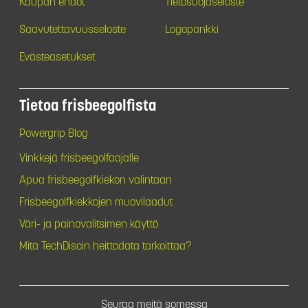
Kaupan ehdot
Tietosuojaseloste
Saavutettavuusseloste
Logopankki
Evästeasetukset
Tietoa frisbeegolfista
Powergrip Blog
Vinkkejä frisbeegolfaajalle
Apua frisbeegolfkiekon valintaan
Frisbeegolfkiekkojen muovilaadut
Väri- ja painovalitsimen käyttö
Mitä TechDiscin heittodata tarkoittaa?
Seuraa meitä somessa