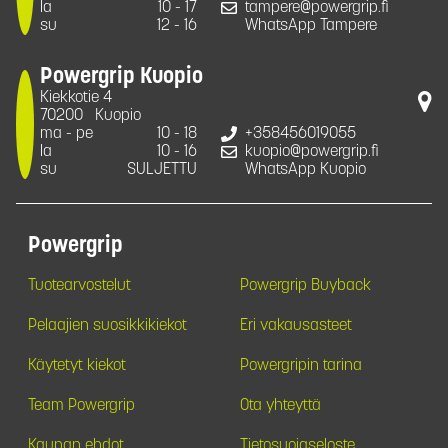
la
10 - 17
tampere@powergrip.fi
su
12 - 16
WhatsApp Tampere
Powergrip Kuopio
Kiekkotie 4
70200
Kuopio
ma - pe
10 - 18
+358456019055
la
10 - 16
kuopio@powergrip.fi
su
SULJETTU
WhatsApp Kuopio
Powergrip
Tuotearvostelut
Powergrip Buyback
Pelaajien suosikkikiekot
Eri vakausasteet
Käytetyt kiekot
Powergripin tarina
Team Powergrip
Ota yhteyttä
Kaupan ehdot
Tietosuojaseloste