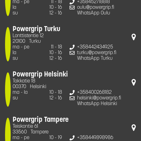
ma - pe
11 - 18
+358452718818
la
10 - 16
oulu@powergrip.fi
su
12 - 16
WhatsApp Oulu
Powergrip Turku
Lonttistentie 12
20100
Turku
ma - pe
11 - 18
+358442434925
la
10 - 16
turku@powergrip.fi
su
12 - 16
WhatsApp Turku
Powergrip Helsinki
Takkatie 18
00370
Helsinki
ma - la
10 - 18
+358400268182
su
12 - 16
helsinki@powergrip.fi
WhatsApp Helsinki
Powergrip Tampere
Teiskontie 61
33560
Tampere
ma - pe
10 - 19
+358449898986