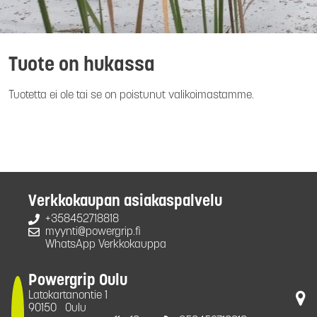
Tuote on hukassa
Tuotetta ei ole tai se on poistunut valikoimastamme.
Verkkokaupan asiakaspalvelu
+358452718818
myynti@powergrip.fi
WhatsApp Verkkokauppa
Powergrip Oulu
Latokartanontie 1
90150
Oulu