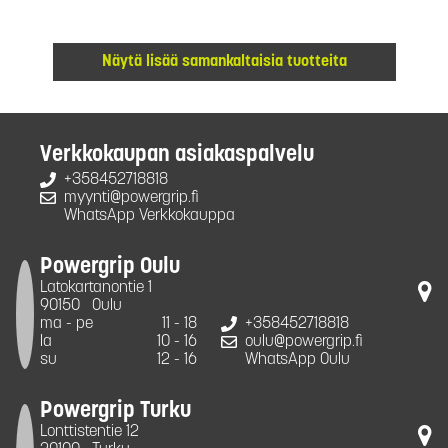
Näytä lisää samankaltaisia tuotteita
Verkkokaupan asiakaspalvelu
+358452718818
myynti@powergrip.fi
WhatsApp Verkkokauppa
Powergrip Oulu
Latokartanontie 1
90150
Oulu
ma - pe
11 - 18
+358452718818
la
10 - 16
oulu@powergrip.fi
su
12 - 16
WhatsApp Oulu
Powergrip Turku
Lonttistentie 12