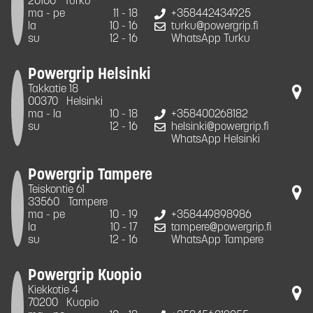
20100
Turku
ma - pe
11 - 18
+358442434925
la
10 - 16
turku@powergrip.fi
su
12 - 16
WhatsApp Turku
Powergrip Helsinki
Takkatie 18
00370
Helsinki
ma - la
10 - 18
+358400268182
su
12 - 16
helsinki@powergrip.fi
WhatsApp Helsinki
Powergrip Tampere
Teiskontie 61
33560
Tampere
ma - pe
10 - 19
+358449898986
la
10 - 17
tampere@powergrip.fi
su
12 - 16
WhatsApp Tampere
Powergrip Kuopio
Kiekkotie 4
70200
Kuopio