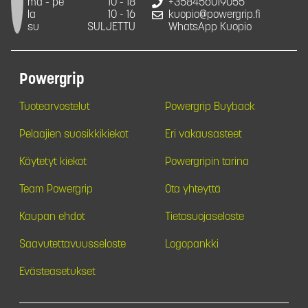
ma - pe
10 - 18
+358456019055
la
10 - 16
kuopio@powergrip.fi
su
SULJETTU
WhatsApp Kuopio
Powergrip
Tuotearvostelut
Powergrip Buyback
Pelaajien suosikkikiekot
Eri vakausasteet
Käytetyt kiekot
Powergripin tarina
Team Powergrip
Ota yhteyttä
Kaupan ehdot
Tietosuojaseloste
Saavutettavuusseloste
Logopankki
Evästeasetukset