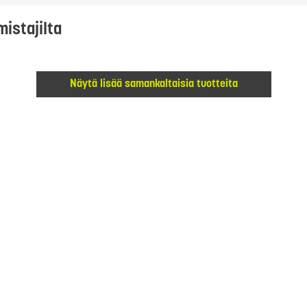
mistajilta
Näytä lisää samankaltaisia tuotteita