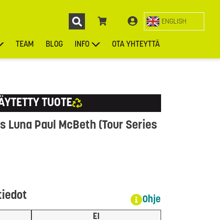
ENGLISH
TEAM
BLOG
INFO
OTA YHTEYTTÄ
ENGL
KIEKOT
LAUKUT
ASUSTEET
MUUT TUOTTEET
ÄYTETTY TUOTE
es Luna Paul McBeth (Tour Series
tiedot
Ohje
EI