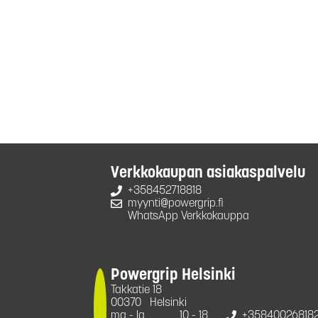
Verkkokaupan asiakaspalvelu
+358452718818
myynti@powergrip.fi
WhatsApp Verkkokauppa
Powergrip Helsinki
Takkatie 18
00370
Helsinki
ma - la
10 - 18
+35840026818