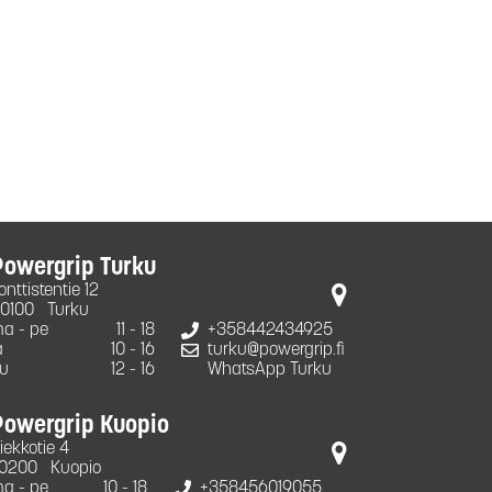
Powergrip Turku
onttistentie 12
0100
Turku
a - pe
11 - 18
+358442434925
a
10 - 16
turku@powergrip.fi
u
12 - 16
WhatsApp Turku
Powergrip Kuopio
iekkotie 4
0200
Kuopio
a - pe
10 - 18
+358456019055