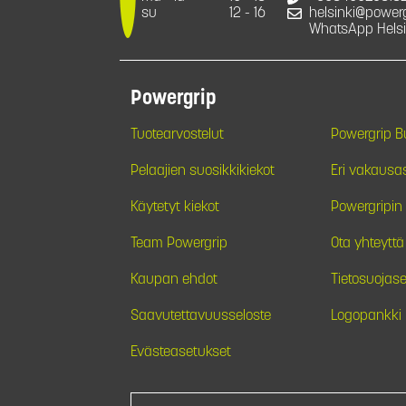
su
12 - 16
helsinki@powergr
WhatsApp Helsi
Powergrip
Tuotearvostelut
Powergrip 
Pelaajien suosikkikiekot
Eri vakausa
Käytetyt kiekot
Powergripin 
Team Powergrip
Ota yhteyttä
Kaupan ehdot
Tietosuojase
Saavutettavuusseloste
Logopankki
Evästeasetukset