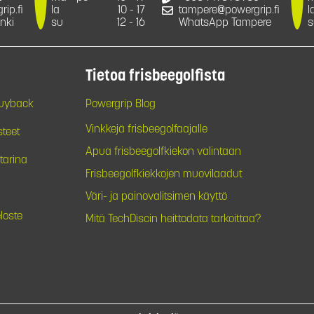
ip.fi
la
10 - 17
tampere@powergrip.fi
l
nki
su
12 - 16
WhatsApp Tampere
s
Tietoa frisbeegolfista
Buyback
Powergrip Blog
Vinkkejä frisbeegolfaajalle
steet
Apua frisbeegolfkiekon valintaan
tarina
Frisbeegolfkiekkojen muovilaadut
Väri- ja painovalitsimen käyttö
loste
Mitä TechDiscin heittodata tarkoittaa?