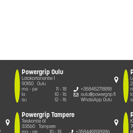
Powergrip Oulu
Latokartanontie 1
L
90150
Oulu
2
ma - pe
11 - 18
+358452718818
m
la
10 - 16
oulu@powergrip.fi
l
su
12 - 16
WhatsApp Oulu
s
Powergrip Tampere
Teiskontie 61
K
33560
Tampere
7
2
ma - pe
10 - 19
+358449898986
m