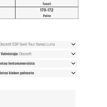
Tussit
170-172
Paino
Discraft ESP Swirl Tour Series Luna
Valmistaja:
Discraft
ietoa lentonumeroista
ietoa kiekon painosta