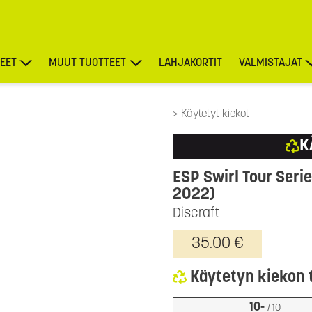
EET
MUUT TUOTTEET
LAHJAKORTIT
VALMISTAJAT
TARJOUKSET
Käytetyt kiekot
K
ESP Swirl Tour Seri
2022)
Discraft
35.00 €
Käytetyn kiekon 
10-
/ 10