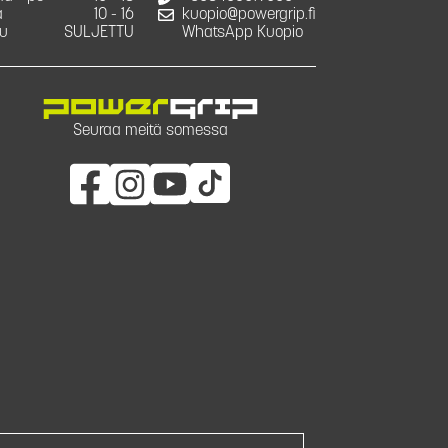
a
10 - 16
kuopio@powergrip.fi
u
SULJETTU
WhatsApp Kuopio
Seuraa meitä somessa