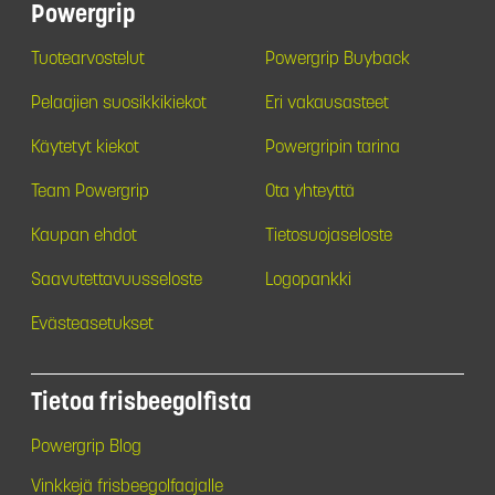
Powergrip
Tuotearvostelut
Powergrip Buyback
Pelaajien suosikkikiekot
Eri vakausasteet
Käytetyt kiekot
Powergripin tarina
Team Powergrip
Ota yhteyttä
Kaupan ehdot
Tietosuojaseloste
Saavutettavuusseloste
Logopankki
Evästeasetukset
Tietoa frisbeegolfista
Powergrip Blog
Vinkkejä frisbeegolfaajalle