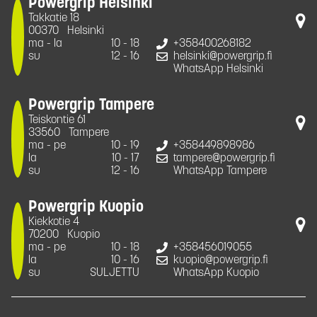
Powergrip Helsinki
Takkatie 18
00370
Helsinki
ma - la
10 - 18
+358400268182
su
12 - 16
helsinki@powergrip.fi
WhatsApp Helsinki
Powergrip Tampere
Teiskontie 61
33560
Tampere
ma - pe
10 - 19
+358449898986
la
10 - 17
tampere@powergrip.fi
su
12 - 16
WhatsApp Tampere
Powergrip Kuopio
Kiekkotie 4
70200
Kuopio
ma - pe
10 - 18
+358456019055
la
10 - 16
kuopio@powergrip.fi
su
SULJETTU
WhatsApp Kuopio