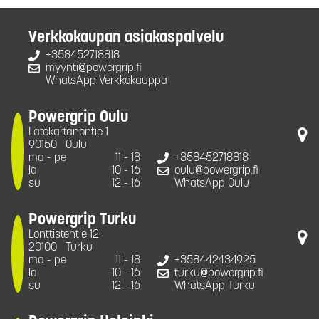
Verkkokaupan asiakaspalvelu
+358452718818
myynti@powergrip.fi
WhatsApp Verkkokauppa
Powergrip Oulu
Latokartanontie 1
90150
Oulu
ma - pe
11 - 18
+358452718818
la
10 - 16
oulu@powergrip.fi
su
12 - 16
WhatsApp Oulu
Powergrip Turku
Lonttistentie 12
20100
Turku
ma - pe
11 - 18
+358442434925
la
10 - 16
turku@powergrip.fi
su
12 - 16
WhatsApp Turku