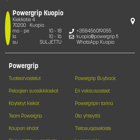
Powergrip Kuopio
Kiekkotie 4
70200
Kuopio
ma - pe
10 - 18
+358456019055
la
10 - 16
kuopio@powergrip.fi
su
SULJETTU
WhatsApp Kuopio
Powergrip
Tuotearvostelut
Powergrip Buyback
Pelaajien suosikkikiekot
Eri vakausasteet
Käytetyt kiekot
Powergripin tarina
Team Powergrip
Ota yhteyttä
Kaupan ehdot
Tietosuojaseloste