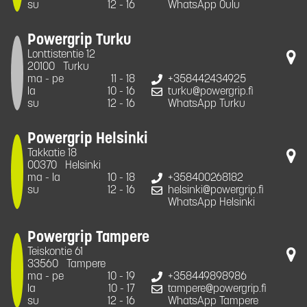
su
12 - 16
WhatsApp Oulu
Powergrip Turku
Lonttistentie 12
20100
Turku
ma - pe
11 - 18
+358442434925
la
10 - 16
turku@powergrip.fi
su
12 - 16
WhatsApp Turku
Powergrip Helsinki
Takkatie 18
00370
Helsinki
ma - la
10 - 18
+358400268182
su
12 - 16
helsinki@powergrip.fi
WhatsApp Helsinki
Powergrip Tampere
Teiskontie 61
33560
Tampere
ma - pe
10 - 19
+358449898986
la
10 - 17
tampere@powergrip.fi
su
12 - 16
WhatsApp Tampere