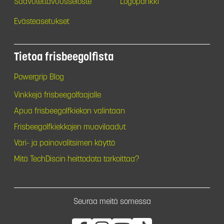
Saavutettavuusseloste
Logopankki
Evästeasetukset
Tietoa frisbeegolfista
Powergrip Blog
Vinkkejä frisbeegolfaajalle
Apua frisbeegolfkiekon valintaan
Frisbeegolfkiekkojen muovilaadut
Väri- ja painovalitsimen käyttö
Mitä TechDiscin heittodata tarkoittaa?
Seuraa meitä somessa