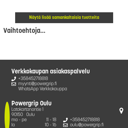
Näytä lisää samankaltaisia tuotteita
Vaihtoehtoja...
Verkkokaupan asiakaspalvelu
+358452718818
myynti@powergrip.fi
WhatsApp Verkkokauppa
Powergrip Oulu
Latokartanontie 1
90150
Oulu
ma - pe
11 - 18
+358452718818
la
10 - 16
oulu@powergrip.fi