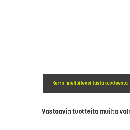
Kerro mielipiteesi tästä tuotteesta
Vastaavia tuotteita muilta val