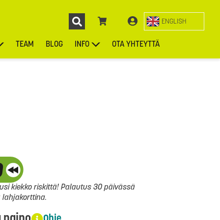
ENGLISH
TEAM
BLOG
INFO
OTA YHTEYTTÄ
ENGL
KIEKOT
LAUKUT
ASUSTEET
MUUT TUOTTEET
si kiekko riskittä! Palautus 30 päivässä
ahjakorttina.
a paino
Ohje