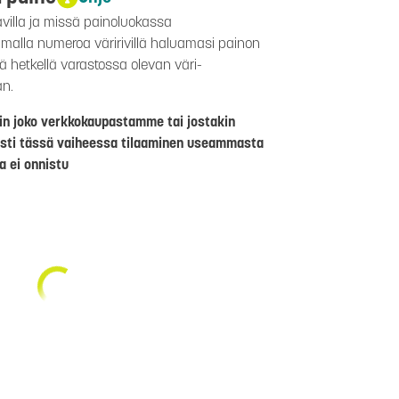
avilla ja missä painoluokassa
aamalla numeroa väririvillä haluamasi painon
lä hetkellä varastossa olevan väri-
än.
riin joko verkkokaupastamme tai jostakin
sti tässä vaiheessa tilaaminen useammasta
a ei onnistu