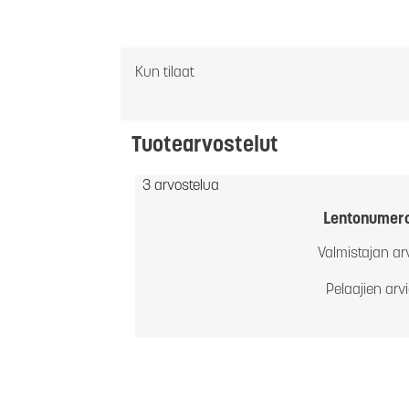
Kun tilaat
Tuotearvostelut
3 arvostelua
Lentonumer
Valmistajan ar
Pelaajien arv