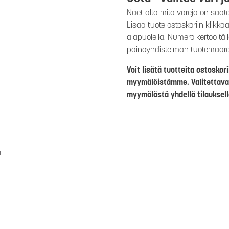
Näet alta mitä värejä on saat
Lisää tuote ostoskoriin klikk
alapuolella. Numero kertoo täl
painoyhdistelmän tuotemäär
Voit lisätä tuotteita ostosko
myymälöistämme. Valitettava
myymälästä yhdellä tilauksell
a