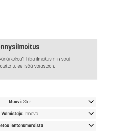
ennysilmoitus
äriä/kokoa? Tilaa ilmoitus niin saat
otetta tulee lisää varastoon.
Muovi:
Star
Valmistaja:
Innova
ietoa lentonumeroista