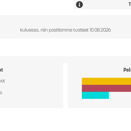
T
kuluessa, niin postitamme tuotteet 10.08.2026
ot
Pel
vot
io