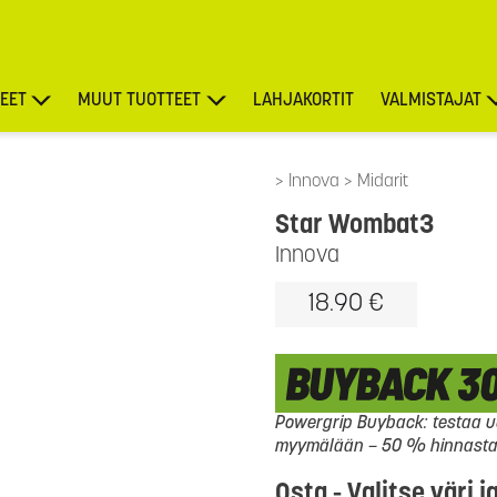
EET
MUUT TUOTTEET
LAHJAKORTIT
VALMISTAJAT
TARJOUKSET
Innova
Midarit
Star Wombat3
Innova
18.90 €
Powergrip Buyback: testaa uu
myymälään – 50 % hinnasta l
Osta - Valitse väri j