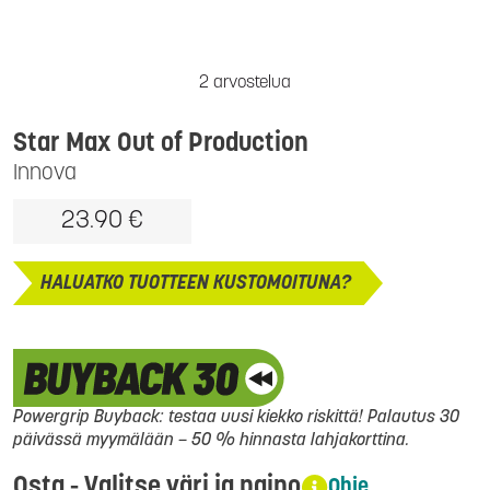
2 arvostelua
Star Max Out of Production
Innova
23.90 €
HALUATKO TUOTTEEN KUSTOMOITUNA?
Powergrip Buyback: testaa uusi kiekko riskittä! Palautus 30
päivässä myymälään – 50 % hinnasta lahjakorttina.
Osta - Valitse väri ja paino
Ohje