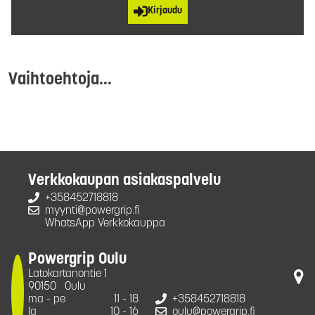
Kirjaudu
Vaihtoehtoja...
Verkkokaupan asiakaspalvelu
+358452718818
myynti@powergrip.fi
WhatsApp Verkkokauppa
Powergrip Oulu
Latokartanontie 1
90150
Oulu
ma - pe
11 - 18
+358452718818
la
10 - 16
oulu@powergrip.fi