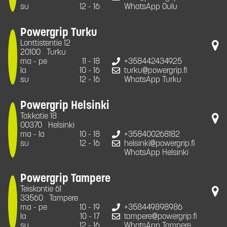
su
12 - 16
WhatsApp Oulu
Powergrip Turku
Lonttistentie 12
20100
Turku
ma - pe
11 - 18
+358442434925
la
10 - 16
turku@powergrip.fi
su
12 - 16
WhatsApp Turku
Powergrip Helsinki
Takkatie 18
00370
Helsinki
ma - la
10 - 18
+358400268182
su
12 - 16
helsinki@powergrip.fi
WhatsApp Helsinki
Powergrip Tampere
Teiskontie 61
33560
Tampere
ma - pe
10 - 19
+358449898986
la
10 - 17
tampere@powergrip.fi
su
12 - 16
WhatsApp Tampere