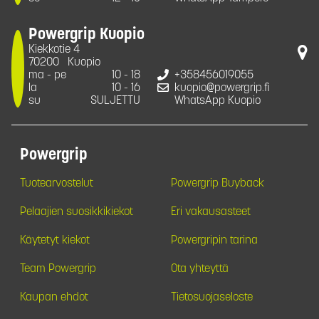
Powergrip Kuopio
Kiekkotie 4
70200
Kuopio
ma - pe
10 - 18
+358456019055
la
10 - 16
kuopio@powergrip.fi
su
SULJETTU
WhatsApp Kuopio
Powergrip
Tuotearvostelut
Powergrip Buyback
Pelaajien suosikkikiekot
Eri vakausasteet
Käytetyt kiekot
Powergripin tarina
Team Powergrip
Ota yhteyttä
Kaupan ehdot
Tietosuojaseloste