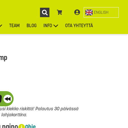
ENGLISH
TEAM
BLOG
INFO
OTA YHTEYTTÄ
ENGL
KIEKOT
LAUKUT
ASUSTEET
MUUT TUOTTEET
amp
si kiekko riskittä! Palautus 30 päivässä
ahjakorttina.
a paino
Ohje