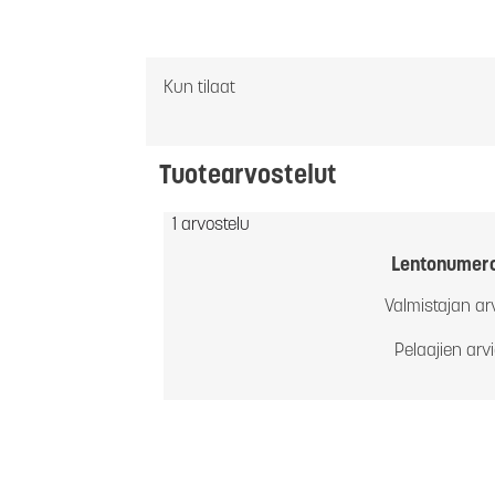
Kun tilaat
Tuotearvostelut
1 arvostelu
Lentonumer
Valmistajan ar
Pelaajien arv