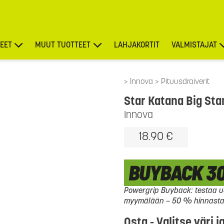
EET
MUUT TUOTTEET
LAHJAKORTIT
VALMISTAJAT
TARJOUKSET
Innova
Pituusdraiverit
Star Katana Big St
Innova
18.90 €
Powergrip Buyback: testaa uu
myymälään – 50 % hinnasta l
Osta - Valitse väri j