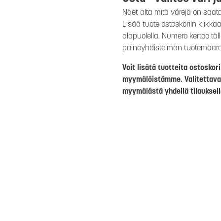
Näet alta mitä värejä on saat
Lisää tuote ostoskoriin klikk
alapuolella. Numero kertoo täl
painoyhdistelmän tuotemäär
Voit lisätä tuotteita ostosko
myymälöistämme. Valitettava
myymälästä yhdellä tilauksell