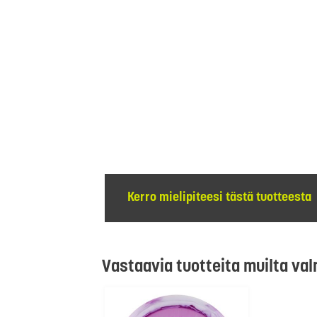
Kerro mielipiteesi tästä tuotteesta
Vastaavia tuotteita muilta val