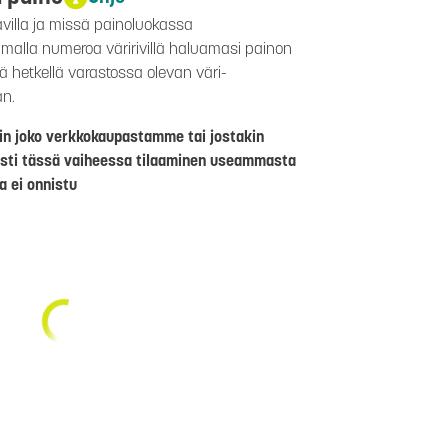
avilla ja missä painoluokassa
aamalla numeroa väririvillä haluamasi painon
lä hetkellä varastossa olevan väri-
än.
riin joko verkkokaupastamme tai jostakin
sti tässä vaiheessa tilaaminen useammasta
a ei onnistu