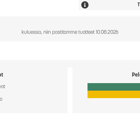
T
kuluessa, niin postitamme tuotteet 10.08.2026
ot
Pel
vot
io