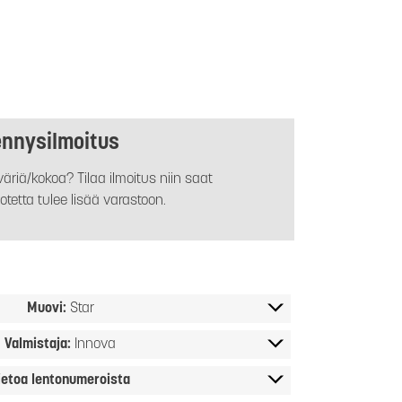
ennysilmoitus
äriä/kokoa? Tilaa ilmoitus niin saat
otetta tulee lisää varastoon.
Muovi:
Star
Valmistaja:
Innova
ietoa lentonumeroista