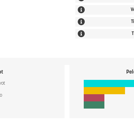
V
T
T
ot
Pel
vot
io