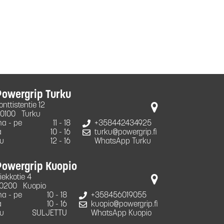
Powergrip Turku
onttistentie 12
0100
Turku
a - pe
11 - 18
+358442434925
a
10 - 16
turku@powergrip.fi
u
12 - 16
WhatsApp Turku
Powergrip Kuopio
iekkotie 4
0200
Kuopio
a - pe
10 - 18
+358456019055
a
10 - 16
kuopio@powergrip.fi
u
SULJETTU
WhatsApp Kuopio