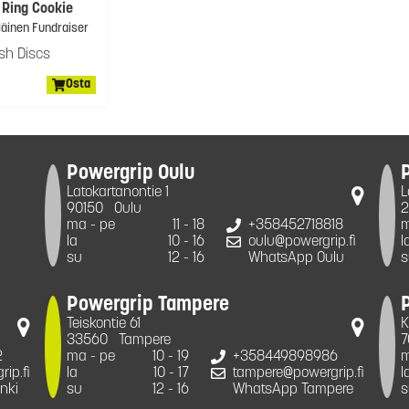
 Ring Cookie
läinen Fundraiser
sh Discs
Osta
Powergrip Oulu
Latokartanontie 1
L
90150
Oulu
2
ma - pe
11 - 18
+358452718818
m
la
10 - 16
oulu@powergrip.fi
l
su
12 - 16
WhatsApp Oulu
s
Powergrip Tampere
Teiskontie 61
K
33560
Tampere
7
2
ma - pe
10 - 19
+358449898986
m
ip.fi
la
10 - 17
tampere@powergrip.fi
l
nki
su
12 - 16
WhatsApp Tampere
s