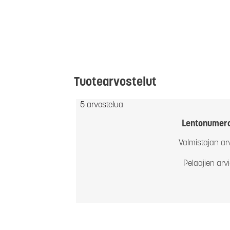
Tuotearvostelut
5 arvostelua
Lentonumer
Valmistajan ar
Pelaajien arv