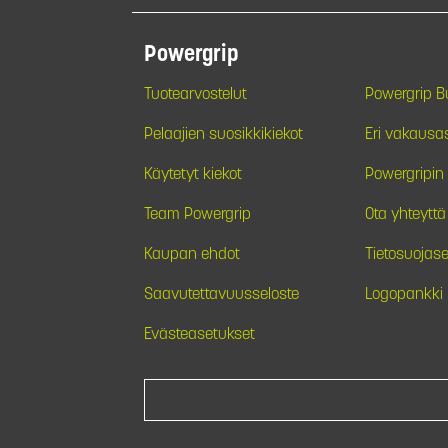
Powergrip
Tuotearvostelut
Powergrip 
Pelaajien suosikkikiekot
Eri vakausa
Käytetyt kiekot
Powergripin 
Team Powergrip
Ota yhteyttä
Kaupan ehdot
Tietosuojase
Saavutettavuusseloste
Logopankki
Evästeasetukset