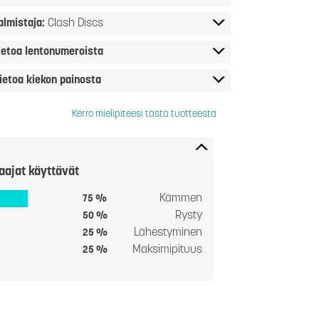
almistaja:
Clash Discs
ietoa lentonumeroista
ietoa kiekon painosta
Kerro mielipiteesi tästä tuotteesta
aajat käyttävät
Kämmen
75 %
Rysty
50 %
Lähestyminen
25 %
Maksimipituus
25 %