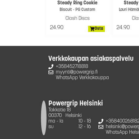
Steady Ring Cookie
Steady
Biscuit - PG Custom
Lauri Hämä
Clash Discs
Cla
24.90
24.90
Osta
Verkkokaupan asiakaspalvelu
+358452718818
myynti@powergrip.fi
WhatsApp Verkkokauppa
Powergrip Helsinki
Takkatie 18
00370
Helsinki
ma - la
10 - 18
+35840026818
su
12 - 16
helsinki@powergr
WhatsApp Helsi