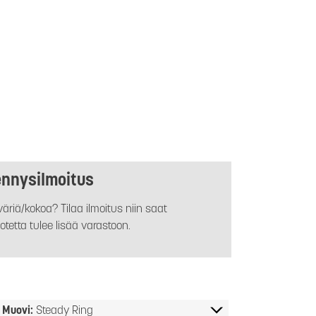
ennysilmoitus
äriä/kokoa? Tilaa ilmoitus niin saat
otetta tulee lisää varastoon.
Muovi:
Steady Ring