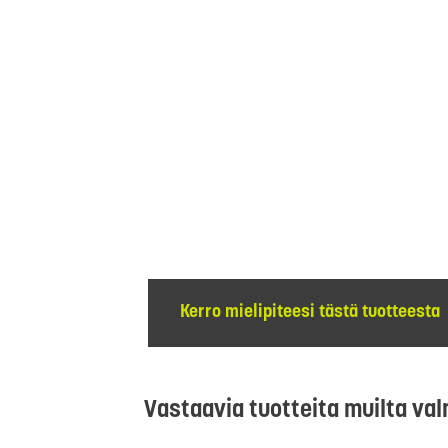
Kerro mielipiteesi tästä tuotteesta
Vastaavia tuotteita muilta val