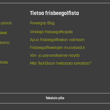
Tietoa frisbeegolfista
Buyback
Powergrip Blog
Vinkkejä frisbeegolfaajalle
steet
Apua frisbeegolfkiekon valintaan
tarina
Frisbeegolfkiekkojen muovilaadut
Väri- ja painovalitsimen käyttö
loste
Mitä TechDiscin heittodata tarkoittaa?
Takaisin ylös