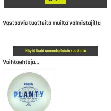
Vastaavia tuotteita muilta valmistajilta
Näytä lisää samankaltaisia tuotteita
Vaihtoehtoja...