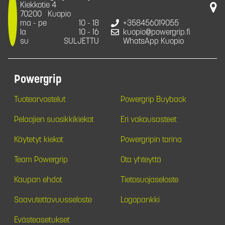
Kiekkotie 4
70200
Kuopio
ma - pe
10 - 18
+358456019055
la
10 - 16
kuopio@powergrip.fi
su
SULJETTU
WhatsApp Kuopio
Powergrip
Tuotearvostelut
Powergrip Buyback
Pelaajien suosikkikiekot
Eri vakausasteet
Käytetyt kiekot
Powergripin tarina
Team Powergrip
Ota yhteyttä
Kaupan ehdot
Tietosuojaseloste
Saavutettavuusseloste
Logopankki
Evästeasetukset