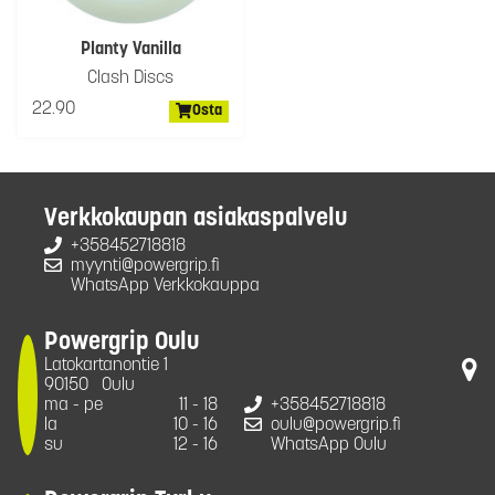
Planty Vanilla
Clash Discs
22.90
Osta
Verkkokaupan asiakaspalvelu
+358452718818
myynti@powergrip.fi
WhatsApp Verkkokauppa
Powergrip Oulu
Latokartanontie 1
90150
Oulu
ma - pe
11 - 18
+358452718818
la
10 - 16
oulu@powergrip.fi
su
12 - 16
WhatsApp Oulu