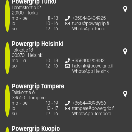
Powergrip Turku
Lonttistentie 12
20100
Turku
ma - pe
11 - 18
+358442434925
la
10 - 16
turku@powergrip.fi
su
12 - 16
WhatsApp Turku
Powergrip Helsinki
Takkatie 18
00370
Helsinki
ma - la
10 - 18
+358400268182
su
12 - 16
helsinki@powergrip.fi
WhatsApp Helsinki
Powergrip Tampere
Teiskontie 61
33560
Tampere
ma - pe
10 - 19
+358449898986
la
10 - 17
tampere@powergrip.fi
su
12 - 16
WhatsApp Tampere
Powergrip Kuopio